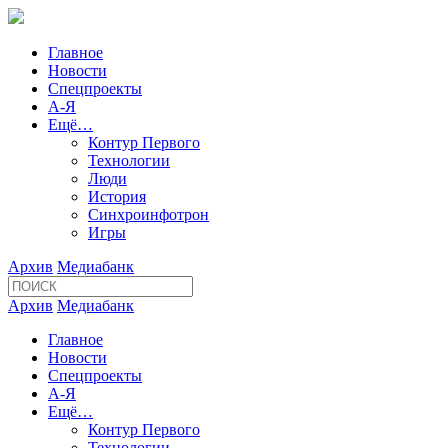
Главное
Новости
Спецпроекты
А-Я
Ещё…
Контур Первого
Технологии
Люди
История
Синхроинфотрон
Игры
Архив
Медиабанк
Архив
Медиабанк
Главное
Новости
Спецпроекты
А-Я
Ещё…
Контур Первого
Технологии