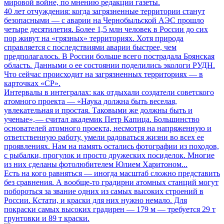
мировой войне, по мнению редакции газеты.
40 лет отчуждения: когда загрязненные территории станут
безопасными
— с аварии на Чернобыльской АЭС прошло
четыре десятилетия. Более 1,5 млн человек в России до сих
пор живут на «грязных» территориях. Хотя природа
справляется с последствиями аварии быстрее, чем
предполагалось. В России больше всего пострадала Брянская
область. Данными о ее состоянии поделились экологи РУДН.
Что сейчас происходит на загрязненных территориях — в
карточках «СР».
Интервалы в интегралах: как отдыхали создатели советского
атомного проекта
— «Наука должна быть веселая,
увлекательная и простая. Таковыми же должны быть и
ученые», — считал академик Петр Капица. Большинство
основателей атомного проекта, несмотря на напряженную и
ответственную работу, умели радоваться жизни во всех ее
проявлениях. Нам на память остались фотографии из походов,
с рыбалки, прогулок и просто дружеских посиделок. Многие
из них сделаны фотолюбителем Юлием Харитоном...
Есть на кого равняться
— иногда масштаб сложно представить
без сравнения. А вообще-то градирни атомных станций могут
побороться за звание одних из самых высоких строений в
России. Кстати, и краски для них нужно немало. Для
покраски самых высоких градирен — 179 м — требуется 29 т
грунтовки и 89 т краски.