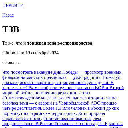
ПЕРЕЙТИ
Назад
ТЗВ
То же, что и
торцевая зона воспроизводства
.
Обновлено 19 сентября 2024
Словарь:
Что посмотреть накануне Дня Победы
— просмотр военных
фильмов на майских праздниках — уже традиция. Пожалуй,
для каждого есть картины, затронувшие струны души. В
карточках «СР» мы собрали лучшие фильмы о ВОВ и Второй
мировой войне, по мнению редакции газеты.
40 лет отчуждения: когда загрязненные территории станут
безопасными
— с аварии на Чернобыльской АЭС прошло
четыре десятилетия. Более 1,5 млн человек в России до сих
пор живут на «грязных» территориях. Хотя природа
справляется с последствиями аварии быстрее, чем
предполагалось. В России больше всего пострадала Брянская