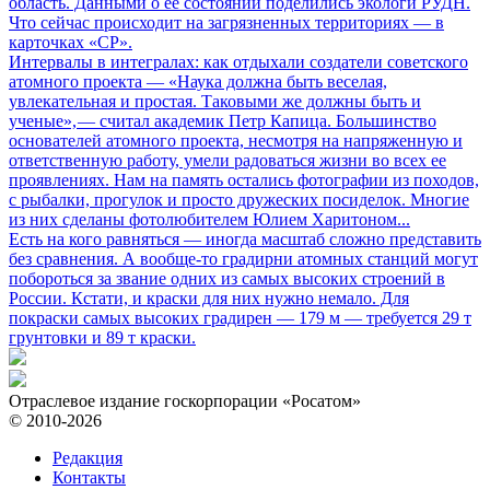
область. Данными о ее состоянии поделились экологи РУДН.
Что сейчас происходит на загрязненных территориях — в
карточках «СР».
Интервалы в интегралах: как отдыхали создатели советского
атомного проекта
— «Наука должна быть веселая,
увлекательная и простая. Таковыми же должны быть и
ученые», — считал академик Петр Капица. Большинство
основателей атомного проекта, несмотря на напряженную и
ответственную работу, умели радоваться жизни во всех ее
проявлениях. Нам на память остались фотографии из походов,
с рыбалки, прогулок и просто дружеских посиделок. Многие
из них сделаны фотолюбителем Юлием Харитоном...
Есть на кого равняться
— иногда масштаб сложно представить
без сравнения. А вообще-то градирни атомных станций могут
побороться за звание одних из самых высоких строений в
России. Кстати, и краски для них нужно немало. Для
покраски самых высоких градирен — 179 м — требуется 29 т
грунтовки и 89 т краски.
Отраслевое издание госкорпорации «Росатом»
© 2010-2026
Редакция
Контакты