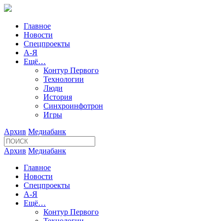
Главное
Новости
Спецпроекты
А-Я
Ещё…
Контур Первого
Технологии
Люди
История
Синхроинфотрон
Игры
Архив
Медиабанк
Архив
Медиабанк
Главное
Новости
Спецпроекты
А-Я
Ещё…
Контур Первого
Технологии