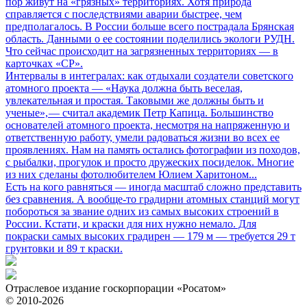
пор живут на «грязных» территориях. Хотя природа
справляется с последствиями аварии быстрее, чем
предполагалось. В России больше всего пострадала Брянская
область. Данными о ее состоянии поделились экологи РУДН.
Что сейчас происходит на загрязненных территориях — в
карточках «СР».
Интервалы в интегралах: как отдыхали создатели советского
атомного проекта
— «Наука должна быть веселая,
увлекательная и простая. Таковыми же должны быть и
ученые», — считал академик Петр Капица. Большинство
основателей атомного проекта, несмотря на напряженную и
ответственную работу, умели радоваться жизни во всех ее
проявлениях. Нам на память остались фотографии из походов,
с рыбалки, прогулок и просто дружеских посиделок. Многие
из них сделаны фотолюбителем Юлием Харитоном...
Есть на кого равняться
— иногда масштаб сложно представить
без сравнения. А вообще-то градирни атомных станций могут
побороться за звание одних из самых высоких строений в
России. Кстати, и краски для них нужно немало. Для
покраски самых высоких градирен — 179 м — требуется 29 т
грунтовки и 89 т краски.
Отраслевое издание госкорпорации «Росатом»
© 2010-2026