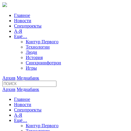
Главное
Новости
Спецпроекты
А-Я
Ещё…
Контур Первого
Технологии
Люди
История
Синхроинфотрон
Игры
Архив
Медиабанк
Архив
Медиабанк
Главное
Новости
Спецпроекты
А-Я
Ещё…
Контур Первого
Технологии