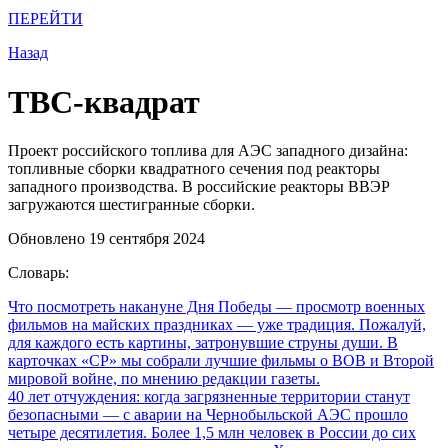
ПЕРЕЙТИ
Назад
ТВС-квадрат
Проект российского топлива для АЭС западного дизайна:
топливные сборки квадратного сечения под реакторы
западного производства. В российские реакторы ВВЭР
загружаются шестигранные сборки.
Обновлено 19 сентября 2024
Словарь:
Что посмотреть накануне Дня Победы
— просмотр военных
фильмов на майских праздниках — уже традиция. Пожалуй,
для каждого есть картины, затронувшие струны души. В
карточках «СР» мы собрали лучшие фильмы о ВОВ и Второй
мировой войне, по мнению редакции газеты.
40 лет отчуждения: когда загрязненные территории станут
безопасными
— с аварии на Чернобыльской АЭС прошло
четыре десятилетия. Более 1,5 млн человек в России до сих