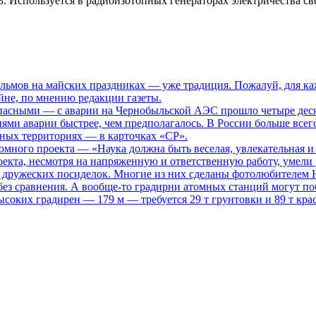
. Используется в радиоизотопных генераторах электричества св
ьмов на майских праздниках — уже традиция. Пожалуй, для каж
не, по мнению редакции газеты.
опасными
— с аварии на Чернобыльской АЭС прошло четыре десяти
иями аварии быстрее, чем предполагалось. В России больше всег
нных территориях — в карточках «СР».
томного проекта
— «Наука должна быть веселая, увлекательная и
кта, несмотря на напряженную и ответственную работу, умели р
то дружеских посиделок. Многие из них сделаны фотолюбителем
ез сравнения. А вообще-то градирни атомных станций могут поб
ысоких градирен — 179 м — требуется 29 т грунтовки и 89 т кра