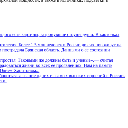
ерхмалой мощности, а также в источниках подсветки в
дого есть картины, затронувшие струны души. В карточках
летия. Более 1,5 млн человек в России до сих пор живут на
о пострадала Брянская область. Данными о ее состоянии
 простая. Таковыми же должны быть и ученые», — считал
адоваться жизни во всех ее проявлениях. Нам на память
 Юлием Харитоном...
ороться за звание одних из самых высоких строений в России.
ски.