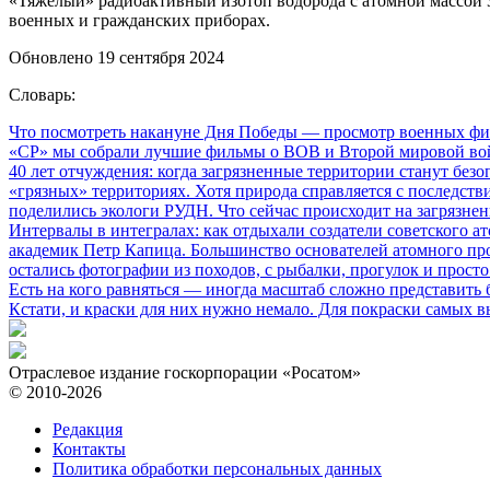
«Тяжелый» радиоактивный изотоп водорода с атомной массой 3
военных и гражданских приборах.
Обновлено 19 сентября 2024
Словарь:
Что посмотреть накануне Дня Победы
— просмотр военных фил
«СР» мы собрали лучшие фильмы о ВОВ и Второй мировой вой
40 лет отчуждения: когда загрязненные территории станут без
«грязных» территориях. Хотя природа справляется с последств
поделились экологи РУДН. Что сейчас происходит на загрязне
Интервалы в интегралах: как отдыхали создатели советского а
академик Петр Капица. Большинство основателей атомного прое
остались фотографии из походов, с рыбалки, прогулок и прос
Есть на кого равняться
— иногда масштаб сложно представить б
Кстати, и краски для них нужно немало. Для покраски самых в
Отраслевое издание госкорпорации «Росатом»
© 2010-2026
Редакция
Контакты
Политика обработки персональных данных