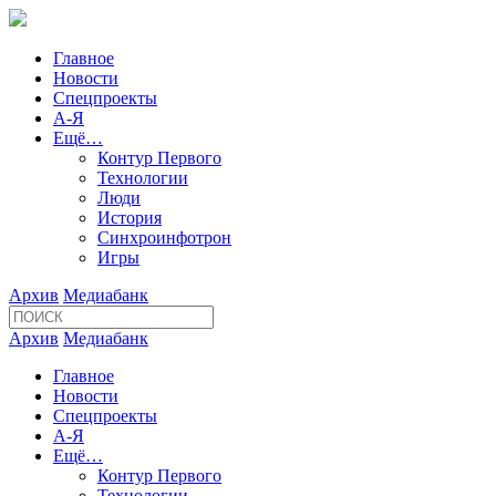
Главное
Новости
Спецпроекты
А-Я
Ещё…
Контур Первого
Технологии
Люди
История
Синхроинфотрон
Игры
Архив
Медиабанк
Архив
Медиабанк
Главное
Новости
Спецпроекты
А-Я
Ещё…
Контур Первого
Технологии