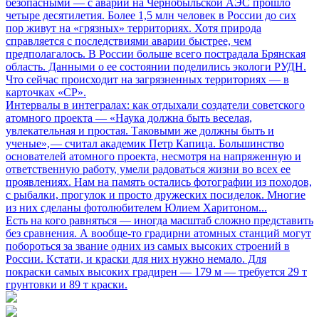
безопасными
— с аварии на Чернобыльской АЭС прошло
четыре десятилетия. Более 1,5 млн человек в России до сих
пор живут на «грязных» территориях. Хотя природа
справляется с последствиями аварии быстрее, чем
предполагалось. В России больше всего пострадала Брянская
область. Данными о ее состоянии поделились экологи РУДН.
Что сейчас происходит на загрязненных территориях — в
карточках «СР».
Интервалы в интегралах: как отдыхали создатели советского
атомного проекта
— «Наука должна быть веселая,
увлекательная и простая. Таковыми же должны быть и
ученые», — считал академик Петр Капица. Большинство
основателей атомного проекта, несмотря на напряженную и
ответственную работу, умели радоваться жизни во всех ее
проявлениях. Нам на память остались фотографии из походов,
с рыбалки, прогулок и просто дружеских посиделок. Многие
из них сделаны фотолюбителем Юлием Харитоном...
Есть на кого равняться
— иногда масштаб сложно представить
без сравнения. А вообще-то градирни атомных станций могут
побороться за звание одних из самых высоких строений в
России. Кстати, и краски для них нужно немало. Для
покраски самых высоких градирен — 179 м — требуется 29 т
грунтовки и 89 т краски.