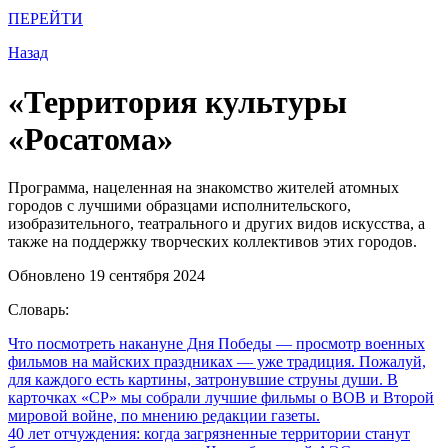
ПЕРЕЙТИ
Назад
«Территория культуры
«Росатома»
Программа, нацеленная на знакомство жителей атомных
городов с лучшими образцами исполнительского,
изобразительного, театрального и других видов искусства, а
также на поддержку творческих коллективов этих городов.
Обновлено 19 сентября 2024
Словарь:
Что посмотреть накануне Дня Победы
— просмотр военных
фильмов на майских праздниках — уже традиция. Пожалуй,
для каждого есть картины, затронувшие струны души. В
карточках «СР» мы собрали лучшие фильмы о ВОВ и Второй
мировой войне, по мнению редакции газеты.
40 лет отчуждения: когда загрязненные территории станут