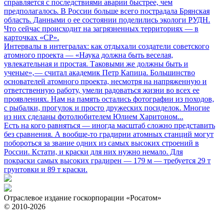
справляется с последствиями аварии быстрее, чем
предполагалось. В России больше всего пострадала Брянская
область. Данными о ее состоянии поделились экологи РУДН.
Что сейчас происходит на загрязненных территориях — в
карточках «СР».
Интервалы в интегралах: как отдыхали создатели советского
атомного проекта
— «Наука должна быть веселая,
увлекательная и простая. Таковыми же должны быть и
ученые», — считал академик Петр Капица. Большинство
основателей атомного проекта, несмотря на напряженную и
ответственную работу, умели радоваться жизни во всех ее
проявлениях. Нам на память остались фотографии из походов,
с рыбалки, прогулок и просто дружеских посиделок. Многие
из них сделаны фотолюбителем Юлием Харитоном...
Есть на кого равняться
— иногда масштаб сложно представить
без сравнения. А вообще-то градирни атомных станций могут
побороться за звание одних из самых высоких строений в
России. Кстати, и краски для них нужно немало. Для
покраски самых высоких градирен — 179 м — требуется 29 т
грунтовки и 89 т краски.
Отраслевое издание госкорпорации «Росатом»
© 2010-2026