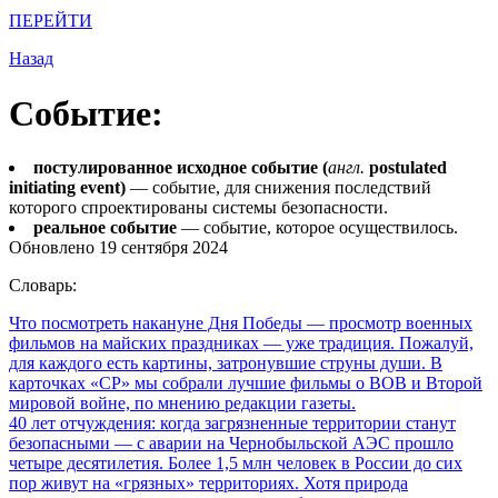
ПЕРЕЙТИ
Назад
Событие:
постулированное исходное событие (
англ.
postulated
initiating event)
— событие, для снижения последствий
которого спроектированы системы безопасности.
реальное событие
— событие, которое осуществилось.
Обновлено 19 сентября 2024
Словарь:
Что посмотреть накануне Дня Победы
— просмотр военных
фильмов на майских праздниках — уже традиция. Пожалуй,
для каждого есть картины, затронувшие струны души. В
карточках «СР» мы собрали лучшие фильмы о ВОВ и Второй
мировой войне, по мнению редакции газеты.
40 лет отчуждения: когда загрязненные территории станут
безопасными
— с аварии на Чернобыльской АЭС прошло
четыре десятилетия. Более 1,5 млн человек в России до сих
пор живут на «грязных» территориях. Хотя природа