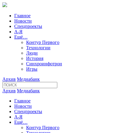
Главное
Новости
Спецпроекты
А-Я
Ещё…
Контур Первого
Технологии
Люди
История
Синхроинфотрон
Игры
Архив
Медиабанк
Архив
Медиабанк
Главное
Новости
Спецпроекты
А-Я
Ещё…
Контур Первого
Технологии