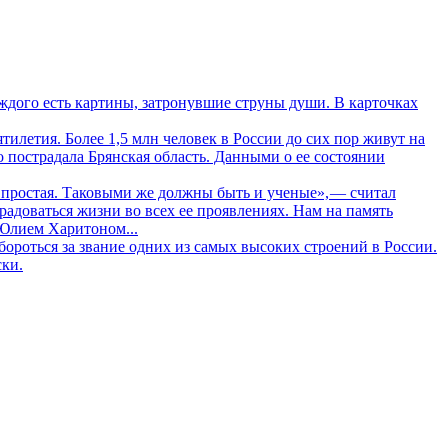
дого есть картины, затронувшие струны души. В карточках
летия. Более 1,5 млн человек в России до сих пор живут на
о пострадала Брянская область. Данными о ее состоянии
 простая. Таковыми же должны быть и ученые», — считал
адоваться жизни во всех ее проявлениях. Нам на память
 Юлием Харитоном...
ороться за звание одних из самых высоких строений в России.
ски.