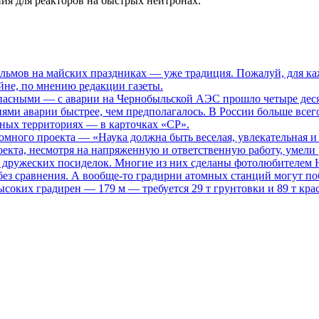
ия для реакторов на быстрых нейтронах.
ьмов на майских праздниках — уже традиция. Пожалуй, для каж
не, по мнению редакции газеты.
опасными
— с аварии на Чернобыльской АЭС прошло четыре десяти
иями аварии быстрее, чем предполагалось. В России больше всег
нных территориях — в карточках «СР».
томного проекта
— «Наука должна быть веселая, увлекательная и
кта, несмотря на напряженную и ответственную работу, умели р
то дружеских посиделок. Многие из них сделаны фотолюбителем
ез сравнения. А вообще-то градирни атомных станций могут поб
ысоких градирен — 179 м — требуется 29 т грунтовки и 89 т кра