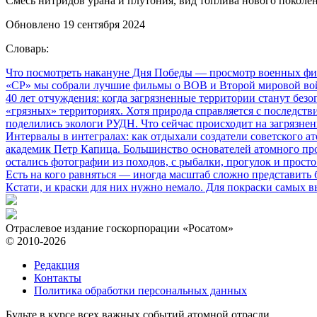
Смесь нитридов урана и плутония, вид топлива нового поколен
Обновлено 19 сентября 2024
Словарь:
Что посмотреть накануне Дня Победы
— просмотр военных фил
«СР» мы собрали лучшие фильмы о ВОВ и Второй мировой вой
40 лет отчуждения: когда загрязненные территории станут без
«грязных» территориях. Хотя природа справляется с последств
поделились экологи РУДН. Что сейчас происходит на загрязне
Интервалы в интегралах: как отдыхали создатели советского а
академик Петр Капица. Большинство основателей атомного прое
остались фотографии из походов, с рыбалки, прогулок и прос
Есть на кого равняться
— иногда масштаб сложно представить б
Кстати, и краски для них нужно немало. Для покраски самых в
Отраслевое издание госкорпорации «Росатом»
© 2010-2026
Редакция
Контакты
Политика обработки персональных данных
Будьте в курсе всех важных событий атомной отрасли