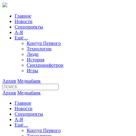
Главное
Новости
Спецпроекты
А-Я
Ещё…
Контур Первого
Технологии
Люди
История
Синхроинфотрон
Игры
Архив
Медиабанк
Архив
Медиабанк
Главное
Новости
Спецпроекты
А-Я
Ещё…
Контур Первого
Технологии