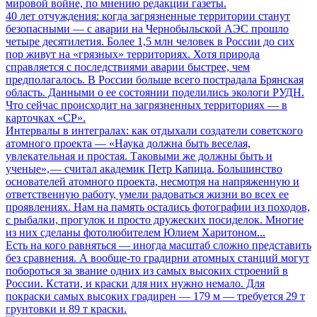
мировой войне, по мнению редакции газеты.
40 лет отчуждения: когда загрязненные территории станут
безопасными
— с аварии на Чернобыльской АЭС прошло
четыре десятилетия. Более 1,5 млн человек в России до сих
пор живут на «грязных» территориях. Хотя природа
справляется с последствиями аварии быстрее, чем
предполагалось. В России больше всего пострадала Брянская
область. Данными о ее состоянии поделились экологи РУДН.
Что сейчас происходит на загрязненных территориях — в
карточках «СР».
Интервалы в интегралах: как отдыхали создатели советского
атомного проекта
— «Наука должна быть веселая,
увлекательная и простая. Таковыми же должны быть и
ученые», — считал академик Петр Капица. Большинство
основателей атомного проекта, несмотря на напряженную и
ответственную работу, умели радоваться жизни во всех ее
проявлениях. Нам на память остались фотографии из походов,
с рыбалки, прогулок и просто дружеских посиделок. Многие
из них сделаны фотолюбителем Юлием Харитоном...
Есть на кого равняться
— иногда масштаб сложно представить
без сравнения. А вообще-то градирни атомных станций могут
побороться за звание одних из самых высоких строений в
России. Кстати, и краски для них нужно немало. Для
покраски самых высоких градирен — 179 м — требуется 29 т
грунтовки и 89 т краски.