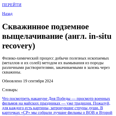
ПЕРЕЙТИ
Назад
Скважинное подземное
выщелачивание (англ. in-situ
recovery)
Физико-химический процесс добычи полезных ископаемых
(металлов и их солей) методом их вымывания из породы
различными растворителями, закачиваемыми в залежь через
скважины.
Обновлено 19 сентября 2024
Словарь:
Что посмотреть накануне Дня Победы
— просмотр военных
фильмов на майских праздниках — уже традиция. Пожалуй,
для каждого есть картины, затронувшие струны души. В
карточках «СР» мы собрали лучшие фильмы о ВОВ и Второй