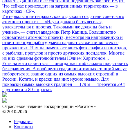
область. Данными о ее состоянии поделились экологи РУДН.
Что сейчас происходит на загрязненных территориях — в
карточках «СР».
Интервалы в интегралах: как отдыхали создатели советского
атомного проекта
— «Наука должна быть веселая,
увлекательная и простая. Таковыми же должны быть и
ученые», — считал академик Петр Капица. Большинство
основателей атомного проекта, несмотря на напряженную и
ответственную работу, умели радоваться жизни во всех ее
проявлениях. Нам на память остались фотографии из походов,
с рыбалки, прогулок и просто дружеских посиделок. Многие
из них сделаны фотолюбителем Юлием Харитоном...
Есть на кого равняться
— иногда масштаб сложно представить
без сравнения. А вообще-то градирни атомных станций могут
побороться за звание одних из самых высоких строений в
России. Кстати, и краски для них нужно немало. Для
покраски самых высоких градирен — 179 м — требуется 29 т
грунтовки и 89 т краски.
Отраслевое издание госкорпорации «Росатом»
© 2010-2026
Редакция
Контакты