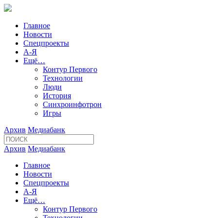
Главное
Новости
Спецпроекты
А-Я
Ещё…
Контур Первого
Технологии
Люди
История
Синхроинфотрон
Игры
Архив
Медиабанк
Архив
Медиабанк
Главное
Новости
Спецпроекты
А-Я
Ещё…
Контур Первого
Технологии