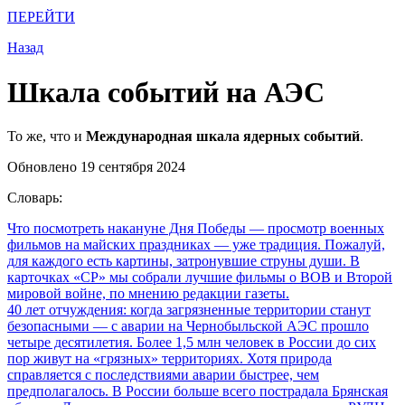
ПЕРЕЙТИ
Назад
Шкала событий на АЭС
То же, что и
Международная шкала ядерных событий
.
Обновлено 19 сентября 2024
Словарь:
Что посмотреть накануне Дня Победы
— просмотр военных
фильмов на майских праздниках — уже традиция. Пожалуй,
для каждого есть картины, затронувшие струны души. В
карточках «СР» мы собрали лучшие фильмы о ВОВ и Второй
мировой войне, по мнению редакции газеты.
40 лет отчуждения: когда загрязненные территории станут
безопасными
— с аварии на Чернобыльской АЭС прошло
четыре десятилетия. Более 1,5 млн человек в России до сих
пор живут на «грязных» территориях. Хотя природа
справляется с последствиями аварии быстрее, чем
предполагалось. В России больше всего пострадала Брянская