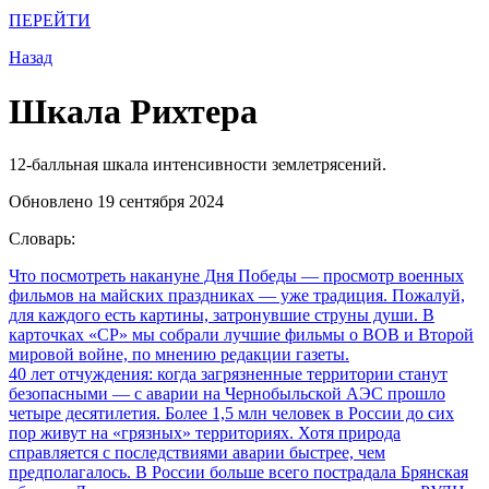
ПЕРЕЙТИ
Назад
Шкала Рихтера
12-балльная шкала интенсивности землетрясений.
Обновлено 19 сентября 2024
Словарь:
Что посмотреть накануне Дня Победы
— просмотр военных
фильмов на майских праздниках — уже традиция. Пожалуй,
для каждого есть картины, затронувшие струны души. В
карточках «СР» мы собрали лучшие фильмы о ВОВ и Второй
мировой войне, по мнению редакции газеты.
40 лет отчуждения: когда загрязненные территории станут
безопасными
— с аварии на Чернобыльской АЭС прошло
четыре десятилетия. Более 1,5 млн человек в России до сих
пор живут на «грязных» территориях. Хотя природа
справляется с последствиями аварии быстрее, чем
предполагалось. В России больше всего пострадала Брянская