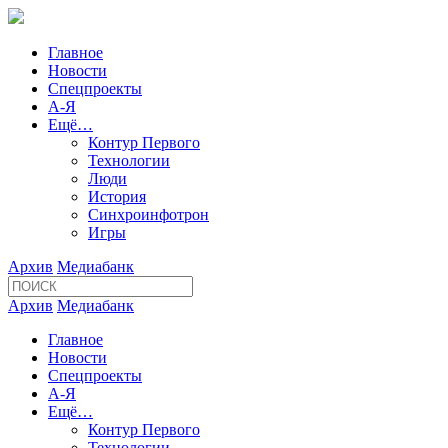
Главное
Новости
Спецпроекты
А-Я
Ещё…
Контур Первого
Технологии
Люди
История
Синхроинфотрон
Игры
Архив
Медиабанк
Архив
Медиабанк
Главное
Новости
Спецпроекты
А-Я
Ещё…
Контур Первого
Технологии