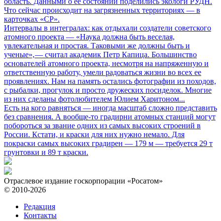
область. Данными о ее состоянии поделились экологи РУДН.
Что сейчас происходит на загрязненных территориях — в
карточках «СР».
Интервалы в интегралах: как отдыхали создатели советского
атомного проекта
— «Наука должна быть веселая,
увлекательная и простая. Таковыми же должны быть и
ученые», — считал академик Петр Капица. Большинство
основателей атомного проекта, несмотря на напряженную и
ответственную работу, умели радоваться жизни во всех ее
проявлениях. Нам на память остались фотографии из походов,
с рыбалки, прогулок и просто дружеских посиделок. Многие
из них сделаны фотолюбителем Юлием Харитоном...
Есть на кого равняться
— иногда масштаб сложно представить
без сравнения. А вообще-то градирни атомных станций могут
побороться за звание одних из самых высоких строений в
России. Кстати, и краски для них нужно немало. Для
покраски самых высоких градирен — 179 м — требуется 29 т
грунтовки и 89 т краски.
Отраслевое издание госкорпорации «Росатом»
© 2010-2026
Редакция
Контакты