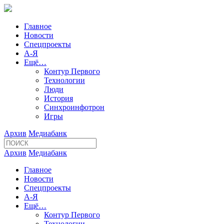
Главное
Новости
Спецпроекты
А-Я
Ещё…
Контур Первого
Технологии
Люди
История
Синхроинфотрон
Игры
Архив
Медиабанк
Архив
Медиабанк
Главное
Новости
Спецпроекты
А-Я
Ещё…
Контур Первого
Технологии