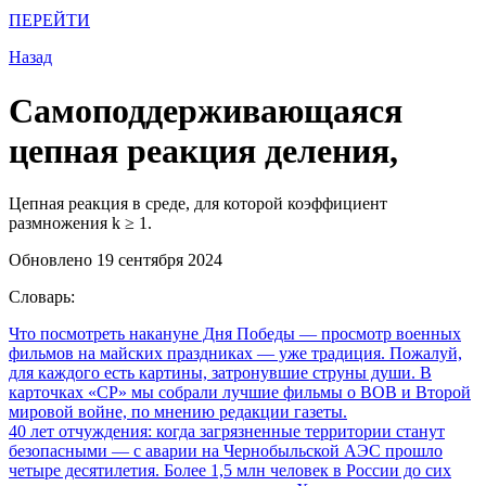
ПЕРЕЙТИ
Назад
Самоподдерживающаяся
цепная реакция деления,
Цепная реакция в среде, для которой коэффициент
размножения k ≥ 1.
Обновлено 19 сентября 2024
Словарь:
Что посмотреть накануне Дня Победы
— просмотр военных
фильмов на майских праздниках — уже традиция. Пожалуй,
для каждого есть картины, затронувшие струны души. В
карточках «СР» мы собрали лучшие фильмы о ВОВ и Второй
мировой войне, по мнению редакции газеты.
40 лет отчуждения: когда загрязненные территории станут
безопасными
— с аварии на Чернобыльской АЭС прошло
четыре десятилетия. Более 1,5 млн человек в России до сих