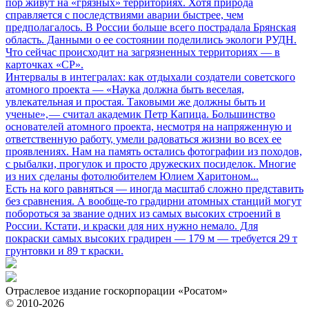
пор живут на «грязных» территориях. Хотя природа
справляется с последствиями аварии быстрее, чем
предполагалось. В России больше всего пострадала Брянская
область. Данными о ее состоянии поделились экологи РУДН.
Что сейчас происходит на загрязненных территориях — в
карточках «СР».
Интервалы в интегралах: как отдыхали создатели советского
атомного проекта
— «Наука должна быть веселая,
увлекательная и простая. Таковыми же должны быть и
ученые», — считал академик Петр Капица. Большинство
основателей атомного проекта, несмотря на напряженную и
ответственную работу, умели радоваться жизни во всех ее
проявлениях. Нам на память остались фотографии из походов,
с рыбалки, прогулок и просто дружеских посиделок. Многие
из них сделаны фотолюбителем Юлием Харитоном...
Есть на кого равняться
— иногда масштаб сложно представить
без сравнения. А вообще-то градирни атомных станций могут
побороться за звание одних из самых высоких строений в
России. Кстати, и краски для них нужно немало. Для
покраски самых высоких градирен — 179 м — требуется 29 т
грунтовки и 89 т краски.
Отраслевое издание госкорпорации «Росатом»
© 2010-2026