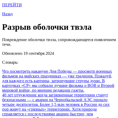
ПЕРЕЙТИ
Назад
Разрыв оболочки твэла
Повреждение оболочки твэла, сопровождающееся появлением
течи.
Обновлено 19 сентября 2024
Словарь:
Что посмотреть накануне Дня Победы
— просмотр военных
фильмов на майских праздниках — уже традиция. Пожалуй,
для каждого есть картины, затронувшие струны души. В
карточках «СР» мы собрали лучшие фильмы о ВОВ и Второй
мировой войне, по мнению редакции газеты.
40 лет отчуждения: когда загрязненные территории станут
безопасными
— с аварии на Чернобыльской АЭС прошло
четыре десятилетия. Более 1,5 млн человек в России до сих
пор живут на «грязных» территориях. Хотя природа
справляется с последствиями аварии быстрее, чем