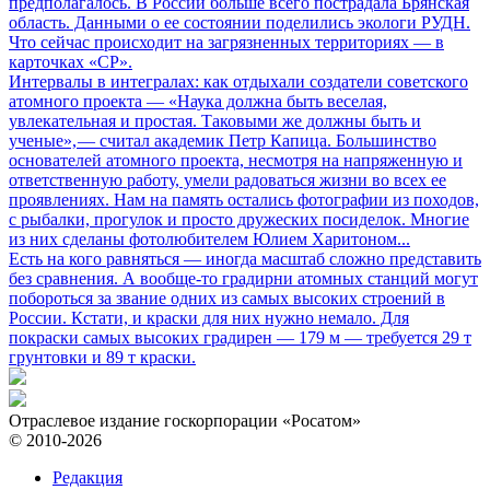
предполагалось. В России больше всего пострадала Брянская
область. Данными о ее состоянии поделились экологи РУДН.
Что сейчас происходит на загрязненных территориях — в
карточках «СР».
Интервалы в интегралах: как отдыхали создатели советского
атомного проекта
— «Наука должна быть веселая,
увлекательная и простая. Таковыми же должны быть и
ученые», — считал академик Петр Капица. Большинство
основателей атомного проекта, несмотря на напряженную и
ответственную работу, умели радоваться жизни во всех ее
проявлениях. Нам на память остались фотографии из походов,
с рыбалки, прогулок и просто дружеских посиделок. Многие
из них сделаны фотолюбителем Юлием Харитоном...
Есть на кого равняться
— иногда масштаб сложно представить
без сравнения. А вообще-то градирни атомных станций могут
побороться за звание одних из самых высоких строений в
России. Кстати, и краски для них нужно немало. Для
покраски самых высоких градирен — 179 м — требуется 29 т
грунтовки и 89 т краски.
Отраслевое издание госкорпорации «Росатом»
© 2010-2026
Редакция