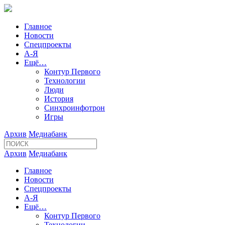
Главное
Новости
Спецпроекты
А-Я
Ещё…
Контур Первого
Технологии
Люди
История
Синхроинфотрон
Игры
Архив
Медиабанк
Архив
Медиабанк
Главное
Новости
Спецпроекты
А-Я
Ещё…
Контур Первого
Технологии