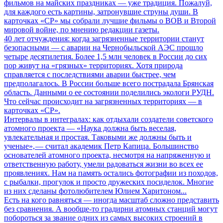
фильмов на майских праздниках — уже традиция. Пожалуй,
для каждого есть картины, затронувшие струны души. В
карточках «СР» мы собрали лучшие фильмы о ВОВ и Второй
мировой войне, по мнению редакции газеты.
40 лет отчуждения: когда загрязненные территории станут
безопасными
— с аварии на Чернобыльской АЭС прошло
четыре десятилетия. Более 1,5 млн человек в России до сих
пор живут на «грязных» территориях. Хотя природа
справляется с последствиями аварии быстрее, чем
предполагалось. В России больше всего пострадала Брянская
область. Данными о ее состоянии поделились экологи РУДН.
Что сейчас происходит на загрязненных территориях — в
карточках «СР».
Интервалы в интегралах: как отдыхали создатели советского
атомного проекта
— «Наука должна быть веселая,
увлекательная и простая. Таковыми же должны быть и
ученые», — считал академик Петр Капица. Большинство
основателей атомного проекта, несмотря на напряженную и
ответственную работу, умели радоваться жизни во всех ее
проявлениях. Нам на память остались фотографии из походов,
с рыбалки, прогулок и просто дружеских посиделок. Многие
из них сделаны фотолюбителем Юлием Харитоном...
Есть на кого равняться
— иногда масштаб сложно представить
без сравнения. А вообще-то градирни атомных станций могут
побороться за звание одних из самых высоких строений в