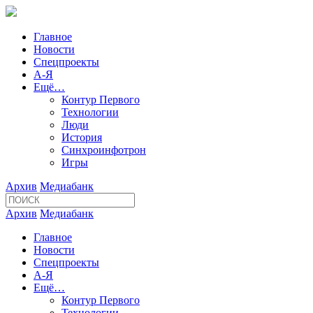
Главное
Новости
Спецпроекты
А-Я
Ещё…
Контур Первого
Технологии
Люди
История
Синхроинфотрон
Игры
Архив
Медиабанк
Архив
Медиабанк
Главное
Новости
Спецпроекты
А-Я
Ещё…
Контур Первого
Технологии