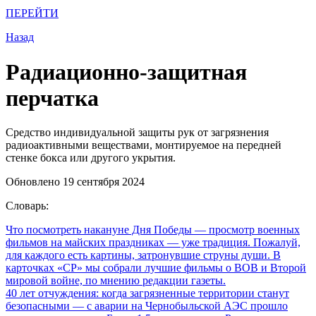
ПЕРЕЙТИ
Назад
Радиационно-защитная
перчатка
Средство индивидуальной защиты рук от загрязнения
радиоактивными веществами, монтируемое на передней
стенке бокса или другого укрытия.
Обновлено 19 сентября 2024
Словарь:
Что посмотреть накануне Дня Победы
— просмотр военных
фильмов на майских праздниках — уже традиция. Пожалуй,
для каждого есть картины, затронувшие струны души. В
карточках «СР» мы собрали лучшие фильмы о ВОВ и Второй
мировой войне, по мнению редакции газеты.
40 лет отчуждения: когда загрязненные территории станут
безопасными
— с аварии на Чернобыльской АЭС прошло