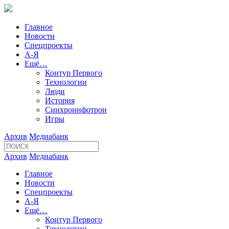
Главное
Новости
Спецпроекты
А-Я
Ещё…
Контур Первого
Технологии
Люди
История
Синхроинфотрон
Игры
Архив
Медиабанк
Архив
Медиабанк
Главное
Новости
Спецпроекты
А-Я
Ещё…
Контур Первого
Технологии