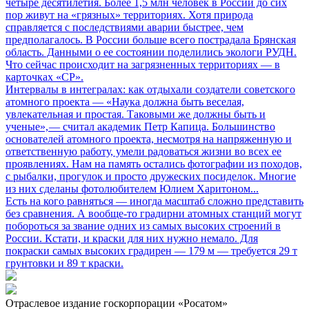
четыре десятилетия. Более 1,5 млн человек в России до сих
пор живут на «грязных» территориях. Хотя природа
справляется с последствиями аварии быстрее, чем
предполагалось. В России больше всего пострадала Брянская
область. Данными о ее состоянии поделились экологи РУДН.
Что сейчас происходит на загрязненных территориях — в
карточках «СР».
Интервалы в интегралах: как отдыхали создатели советского
атомного проекта
— «Наука должна быть веселая,
увлекательная и простая. Таковыми же должны быть и
ученые», — считал академик Петр Капица. Большинство
основателей атомного проекта, несмотря на напряженную и
ответственную работу, умели радоваться жизни во всех ее
проявлениях. Нам на память остались фотографии из походов,
с рыбалки, прогулок и просто дружеских посиделок. Многие
из них сделаны фотолюбителем Юлием Харитоном...
Есть на кого равняться
— иногда масштаб сложно представить
без сравнения. А вообще-то градирни атомных станций могут
побороться за звание одних из самых высоких строений в
России. Кстати, и краски для них нужно немало. Для
покраски самых высоких градирен — 179 м — требуется 29 т
грунтовки и 89 т краски.
Отраслевое издание госкорпорации «Росатом»