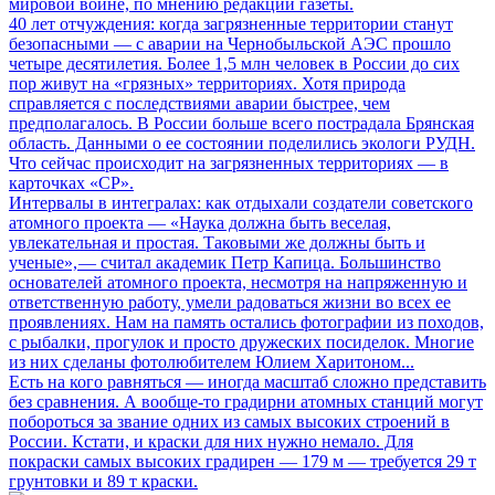
мировой войне, по мнению редакции газеты.
40 лет отчуждения: когда загрязненные территории станут
безопасными
— с аварии на Чернобыльской АЭС прошло
четыре десятилетия. Более 1,5 млн человек в России до сих
пор живут на «грязных» территориях. Хотя природа
справляется с последствиями аварии быстрее, чем
предполагалось. В России больше всего пострадала Брянская
область. Данными о ее состоянии поделились экологи РУДН.
Что сейчас происходит на загрязненных территориях — в
карточках «СР».
Интервалы в интегралах: как отдыхали создатели советского
атомного проекта
— «Наука должна быть веселая,
увлекательная и простая. Таковыми же должны быть и
ученые», — считал академик Петр Капица. Большинство
основателей атомного проекта, несмотря на напряженную и
ответственную работу, умели радоваться жизни во всех ее
проявлениях. Нам на память остались фотографии из походов,
с рыбалки, прогулок и просто дружеских посиделок. Многие
из них сделаны фотолюбителем Юлием Харитоном...
Есть на кого равняться
— иногда масштаб сложно представить
без сравнения. А вообще-то градирни атомных станций могут
побороться за звание одних из самых высоких строений в
России. Кстати, и краски для них нужно немало. Для
покраски самых высоких градирен — 179 м — требуется 29 т
грунтовки и 89 т краски.