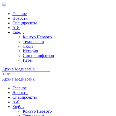
Главное
Новости
Спецпроекты
А-Я
Ещё…
Контур Первого
Технологии
Люди
История
Синхроинфотрон
Игры
Архив
Медиабанк
Архив
Медиабанк
Главное
Новости
Спецпроекты
А-Я
Ещё…
Контур Первого
Технологии