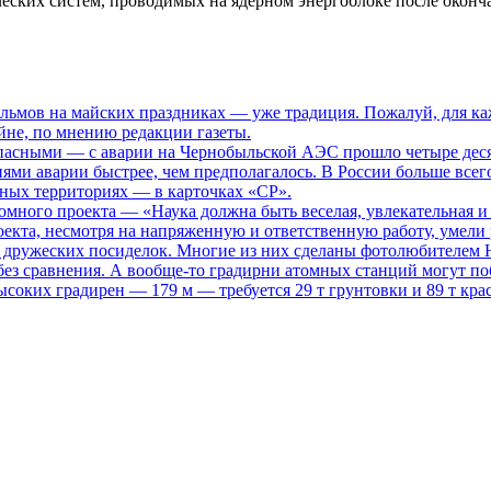
ческих систем, проводимых на ядерном энергоблоке после окон
ьмов на майских праздниках — уже традиция. Пожалуй, для каж
не, по мнению редакции газеты.
опасными
— с аварии на Чернобыльской АЭС прошло четыре десяти
иями аварии быстрее, чем предполагалось. В России больше всег
нных территориях — в карточках «СР».
томного проекта
— «Наука должна быть веселая, увлекательная и
кта, несмотря на напряженную и ответственную работу, умели р
то дружеских посиделок. Многие из них сделаны фотолюбителем
ез сравнения. А вообще-то градирни атомных станций могут поб
ысоких градирен — 179 м — требуется 29 т грунтовки и 89 т кра