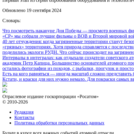
Первый этап из серии опробований оборудования и технологи
Обновлено 19 сентября 2024
Словарь:
Что посмотреть накануне Дня Победы
— просмотр военных фил
«СР» мы собрали лучшие фильмы о ВОВ и Второй мировой вой
40 лет отчуждения: когда загрязненные территории станут без
«грязных» территориях. Хотя природа справляется с последств
поделились экологи РУДН. Что сейчас происходит на загрязне
Интервалы в интегралах: как отдыхали создатели советского а
академик Петр Капица. Большинство основателей атомного прое
остались фотографии из походов, с рыбалки, прогулок и прос
Есть на кого равняться
— иногда масштаб сложно представить б
Кстати, и краски для них нужно немало. Для покраски самых в
Отраслевое издание госкорпорации «Росатом»
© 2010-2026
Редакция
Контакты
Политика обработки персональных данных
Будьте в курсе всех важных событий атомной отрасли