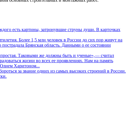
чания основных строительных и монтажных работ.
дого есть картины, затронувшие струны души. В карточках
летия. Более 1,5 млн человек в России до сих пор живут на
о пострадала Брянская область. Данными о ее состоянии
 простая. Таковыми же должны быть и ученые», — считал
адоваться жизни во всех ее проявлениях. Нам на память
 Юлием Харитоном...
ороться за звание одних из самых высоких строений в России.
ски.