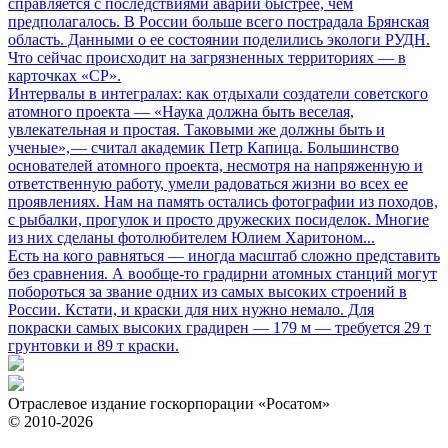
справляется с последствиями аварии быстрее, чем
предполагалось. В России больше всего пострадала Брянская
область. Данными о ее состоянии поделились экологи РУДН.
Что сейчас происходит на загрязненных территориях — в
карточках «СР».
Интервалы в интегралах: как отдыхали создатели советского
атомного проекта
— «Наука должна быть веселая,
увлекательная и простая. Таковыми же должны быть и
ученые», — считал академик Петр Капица. Большинство
основателей атомного проекта, несмотря на напряженную и
ответственную работу, умели радоваться жизни во всех ее
проявлениях. Нам на память остались фотографии из походов,
с рыбалки, прогулок и просто дружеских посиделок. Многие
из них сделаны фотолюбителем Юлием Харитоном...
Есть на кого равняться
— иногда масштаб сложно представить
без сравнения. А вообще-то градирни атомных станций могут
побороться за звание одних из самых высоких строений в
России. Кстати, и краски для них нужно немало. Для
покраски самых высоких градирен — 179 м — требуется 29 т
грунтовки и 89 т краски.
Отраслевое издание госкорпорации «Росатом»
© 2010-2026