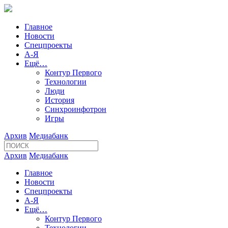
Главное
Новости
Спецпроекты
А-Я
Ещё…
Контур Первого
Технологии
Люди
История
Синхроинфотрон
Игры
Архив
Медиабанк
Архив
Медиабанк
Главное
Новости
Спецпроекты
А-Я
Ещё…
Контур Первого
Технологии