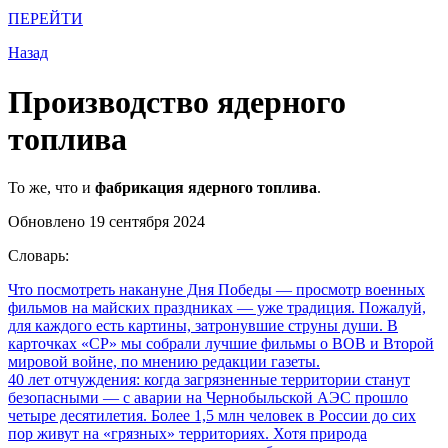
ПЕРЕЙТИ
Назад
Производство ядерного
топлива
То же, что и
фабрикация ядерного топлива
.
Обновлено 19 сентября 2024
Словарь:
Что посмотреть накануне Дня Победы
— просмотр военных
фильмов на майских праздниках — уже традиция. Пожалуй,
для каждого есть картины, затронувшие струны души. В
карточках «СР» мы собрали лучшие фильмы о ВОВ и Второй
мировой войне, по мнению редакции газеты.
40 лет отчуждения: когда загрязненные территории станут
безопасными
— с аварии на Чернобыльской АЭС прошло
четыре десятилетия. Более 1,5 млн человек в России до сих
пор живут на «грязных» территориях. Хотя природа