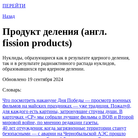
ПЕРЕЙТИ
Назад
Продукт деления (англ.
fission products)
Нуклиды, образующиеся как в результате ядерного деления,
так и в результате радиоактивного распада нуклидов,
образовавшихся при ядерном делении.
Обновлено 19 сентября 2024
Словарь:
Что посмотреть накануне Дня Победы
— просмотр военных
фильмов на майских праздниках — уже традиция. Пожалуй,
для каждого есть картины, затронувшие струны души. В
карточках «СР» мы собрали лучшие фильмы о ВОВ и Второй
мировой войне, по мнению редакции газеты.
40 лет отчуждения: когда загрязненные территории станут
безопасными
— с аварии на Чернобыльской АЭС прошло