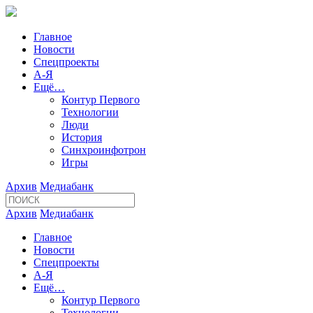
Главное
Новости
Спецпроекты
А-Я
Ещё…
Контур Первого
Технологии
Люди
История
Синхроинфотрон
Игры
Архив
Медиабанк
Архив
Медиабанк
Главное
Новости
Спецпроекты
А-Я
Ещё…
Контур Первого
Технологии