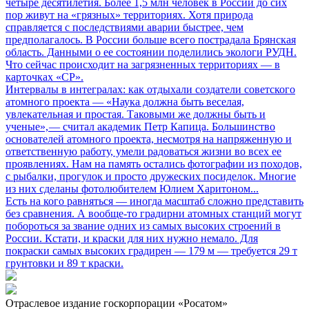
четыре десятилетия. Более 1,5 млн человек в России до сих
пор живут на «грязных» территориях. Хотя природа
справляется с последствиями аварии быстрее, чем
предполагалось. В России больше всего пострадала Брянская
область. Данными о ее состоянии поделились экологи РУДН.
Что сейчас происходит на загрязненных территориях — в
карточках «СР».
Интервалы в интегралах: как отдыхали создатели советского
атомного проекта
— «Наука должна быть веселая,
увлекательная и простая. Таковыми же должны быть и
ученые», — считал академик Петр Капица. Большинство
основателей атомного проекта, несмотря на напряженную и
ответственную работу, умели радоваться жизни во всех ее
проявлениях. Нам на память остались фотографии из походов,
с рыбалки, прогулок и просто дружеских посиделок. Многие
из них сделаны фотолюбителем Юлием Харитоном...
Есть на кого равняться
— иногда масштаб сложно представить
без сравнения. А вообще-то градирни атомных станций могут
побороться за звание одних из самых высоких строений в
России. Кстати, и краски для них нужно немало. Для
покраски самых высоких градирен — 179 м — требуется 29 т
грунтовки и 89 т краски.
Отраслевое издание госкорпорации «Росатом»