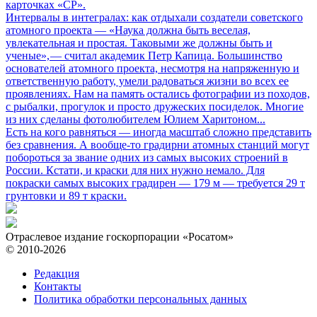
карточках «СР».
Интервалы в интегралах: как отдыхали создатели советского
атомного проекта
— «Наука должна быть веселая,
увлекательная и простая. Таковыми же должны быть и
ученые», — считал академик Петр Капица. Большинство
основателей атомного проекта, несмотря на напряженную и
ответственную работу, умели радоваться жизни во всех ее
проявлениях. Нам на память остались фотографии из походов,
с рыбалки, прогулок и просто дружеских посиделок. Многие
из них сделаны фотолюбителем Юлием Харитоном...
Есть на кого равняться
— иногда масштаб сложно представить
без сравнения. А вообще-то градирни атомных станций могут
побороться за звание одних из самых высоких строений в
России. Кстати, и краски для них нужно немало. Для
покраски самых высоких градирен — 179 м — требуется 29 т
грунтовки и 89 т краски.
Отраслевое издание госкорпорации «Росатом»
© 2010-2026
Редакция
Контакты
Политика обработки персональных данных