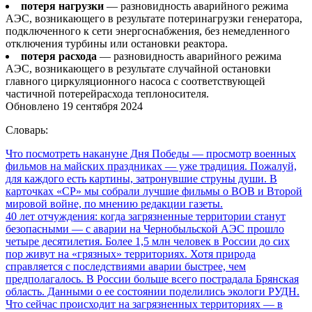
потеря нагрузки
— разновидность аварийного режима
АЭС, возникающего в результате потеринагрузки генератора,
подключенного к сети энергоснабжения, без немедленного
отключения турбины или остановки реактора.
потеря расхода
— разновидность аварийного режима
АЭС, возникающего в результате случайной остановки
главного циркуляционного насоса с соответствующей
частичной потерейрасхода теплоносителя.
Обновлено 19 сентября 2024
Словарь:
Что посмотреть накануне Дня Победы
— просмотр военных
фильмов на майских праздниках — уже традиция. Пожалуй,
для каждого есть картины, затронувшие струны души. В
карточках «СР» мы собрали лучшие фильмы о ВОВ и Второй
мировой войне, по мнению редакции газеты.
40 лет отчуждения: когда загрязненные территории станут
безопасными
— с аварии на Чернобыльской АЭС прошло
четыре десятилетия. Более 1,5 млн человек в России до сих
пор живут на «грязных» территориях. Хотя природа
справляется с последствиями аварии быстрее, чем
предполагалось. В России больше всего пострадала Брянская
область. Данными о ее состоянии поделились экологи РУДН.
Что сейчас происходит на загрязненных территориях — в