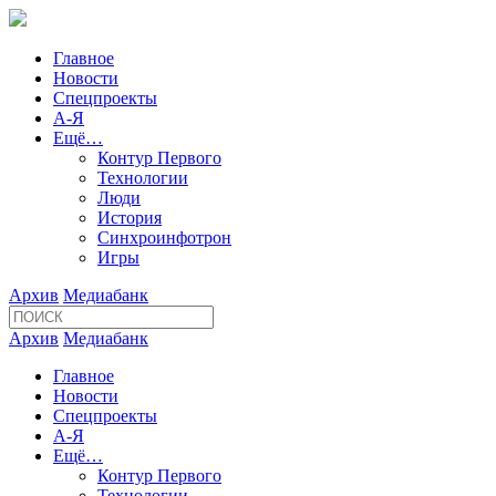
Главное
Новости
Спецпроекты
А-Я
Ещё…
Контур Первого
Технологии
Люди
История
Синхроинфотрон
Игры
Архив
Медиабанк
Архив
Медиабанк
Главное
Новости
Спецпроекты
А-Я
Ещё…
Контур Первого
Технологии