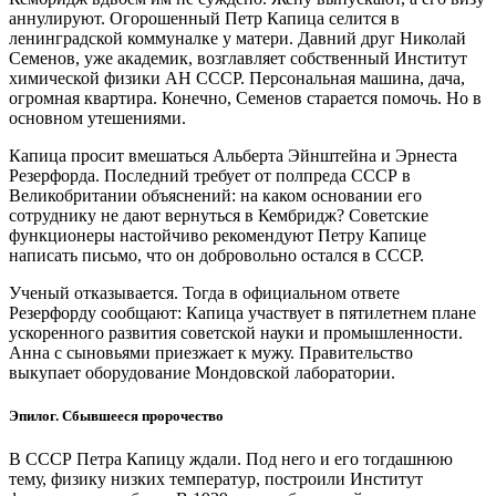
аннулируют. Огорошенный Петр Капица селится в
ленинградской коммуналке у матери. Давний друг Николай
Семенов, уже академик, возглавляет собственный Институт
химической физики АН СССР. Персональная машина, дача,
огромная квартира. Конечно, Семенов старается помочь. Но в
основном утешениями.
Капица просит вмешаться Альберта Эйнштейна и Эрнеста
Резерфорда. Последний требует от полпреда СССР в
Великобритании объяснений: на каком основании его
сотруднику не дают вернуться в Кембридж? Советские
функционеры настойчиво рекомендуют Петру Капице
написать письмо, что он добровольно остался в СССР.
Ученый отказывается. Тогда в официальном ответе
Резерфорду сообщают: Капица участвует в пятилетнем плане
ускоренного развития советской науки и промышленности.
Анна с сыновьями приезжает к мужу. Правительство
выкупает оборудование Мондовской лаборатории.
Эпилог. Сбывшееся пророчество
В СССР Петра Капицу ждали. Под него и его тогдашнюю
тему, физику низких температур, построили Институт