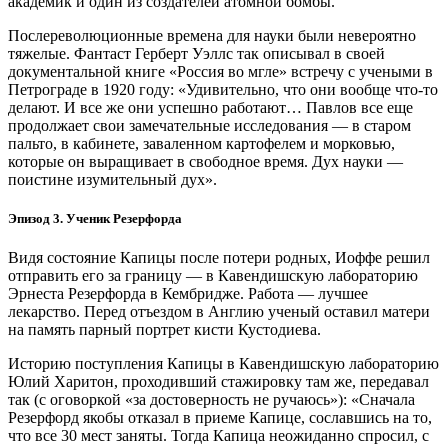
академик и один из создателей атомной бомбы.
Послереволюционные времена для науки были невероятно
тяжелые. Фантаст Герберт Уэллс так описывал в своей
документальной книге «Россия во мгле» встречу с учеными в
Петрограде в 1920 году: «Удивительно, что они вообще что‑то
делают. И все же они успешно работают… Павлов все еще
продолжает свои замечательные исследования — ​в старом
пальто, в кабинете, заваленном картофелем и морковью,
которые он выращивает в свободное время. Дух науки — ​
поистине изумительный дух».
Эпизод 3. Ученик Резерфорда
Видя состояние Капицы после потери родных, Иоффе решил
отправить его за границу — ​в Кавендишскую лабораторию
Эрнеста Резерфорда в Кембридже. Работа — ​лучшее
лекарство. Перед отъездом в Англию ученый оставил матери
на память парный портрет кисти Кустодиева.
Историю поступления Капицы в Кавендишскую лабораторию
Юлий Харитон, проходивший стажировку там же, передавал
так (с оговоркой «за достоверность не ручаюсь»): «Сначала
Резерфорд якобы отказал в приеме Капице, сославшись на то,
что все 30 мест заняты. Тогда Капица неожиданно спросил, с