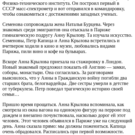
Физико-технического института. Он построил первый в
СССР масс-спектрометр и вот отправился в командировку,
чтобы ознакомиться с достижениями западных ученых.
Семенова сопровождала жена Наталья Бурцева. Через
знакомых среди эмигрантов она отыскала в Париже
гимназическую подругу Анну Крылову. Та изучала искусство.
Семеновы, Петр Капица и Анна Крылова встретились и
вчетвером ходили в кино и музеи, любовались видами
Парижа, пили вино и кофе на бульварах.
Вскоре Анна Крылова приехала на стажировку в Лондон.
Новый знакомый предложил показать ей Англию — ​замки,
соборы, монастыри. Она согласилась. За разговорами
выяснилось, что у Анны в Гражданскую войну погибли два
старших брата, белогвардейцы. Две сестры умерли в детстве
от туберкулеза. Петр поведал трагическую историю своей
семьи…
Пришло время прощаться. Анна Крылова вспоминала, как
смотрела из окна вагона на одинокую фигуру на перроне под
дождем и внезапно почувствовала, насколько дорог ей этот
человек. Этот человек объявился в Париже уже на следующий
день. Анна сказала прямо: мы должны пожениться. Капица
очень обрадовался. Расписались при первой возможности.