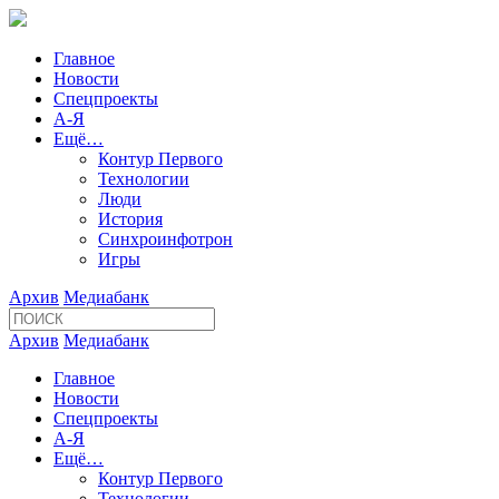
Главное
Новости
Спецпроекты
А-Я
Ещё…
Контур Первого
Технологии
Люди
История
Синхроинфотрон
Игры
Архив
Медиабанк
Архив
Медиабанк
Главное
Новости
Спецпроекты
А-Я
Ещё…
Контур Первого
Технологии