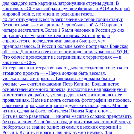
для каждого есть картины, затронувшие струны души. В
карточках «СР» мы собрали лучшие фильмы о ВОВ и Второй
мировой войне, по мнению редакции газеты.
40 лет отчуждения: когда загрязненные территории станут
безопасными
— с аварии на Чернобыльской АЭС прошло
четыре десятилетия. Более 1,5 млн человек в России до сих
пор живут на «грязных» территориях. Хотя природа
справляется с последствиями аварии быстрее, чем
предполагалось. В России больше всего пострадала Брянская
область. Данными о ее состоянии поделились экологи РУДН.
Что сейчас происходит на загрязненных территориях — в
карточках «СР».
Интервалы в интегралах: как отдыхали создатели советского
атомного проекта
— «Наука должна быть веселая,
увлекательная и простая. Таковыми же должны быть и
ученые», — считал академик Петр Капица. Большинство
основателей атомного проекта, несмотря на напряженную и
ответственную работу, умели радоваться жизни во всех ее
проявлениях. Нам на память остались фотографии из походов,
с рыбалки, прогулок и просто дружеских посиделок. Многие
из них сделаны фотолюбителем Юлием Харитоном...
Есть на кого равняться
— иногда масштаб сложно представить
без сравнения. А вообще-то градирни атомных станций могут
побороться за звание одних из самых высоких строений в
России. Кстати, и краски для них нужно немало. Для