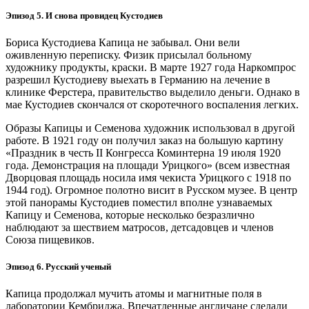
Эпизод 5. И снова провидец Кустодиев
Бориса Кустодиева Капица не забывал. Они вели
оживленную переписку. Физик присылал больному
художнику продукты, краски. В марте 1927 года Наркомпрос
разрешил Кустодиеву выехать в Германию на лечение в
клинике Ферстера, правительство выделило деньги. Однако в
мае Кустодиев скончался от скоротечного воспаления легких.
Образы Капицы и Семенова художник использовал в другой
работе. В 1921 году он получил заказ на большую картину
«Праздник в честь II Конгресса Коминтерна 19 июля 1920
года. Демонстрация на площади Урицкого» (всем известная
Дворцовая площадь носила имя чекиста Урицкого с 1918 по
1944 год). Огромное полотно висит в Русском музее. В центр
этой панорамы Кустодиев поместил вполне узнаваемых
Капицу и Семенова, которые несколько безразлично
наблюдают за шествием матросов, детсадовцев и членов
Союза пищевиков.
Эпизод 6. Русский ученый
Капица продолжал мучить атомы и магнитные поля в
лаборатории Кембриджа. Впечатленные англичане сделали