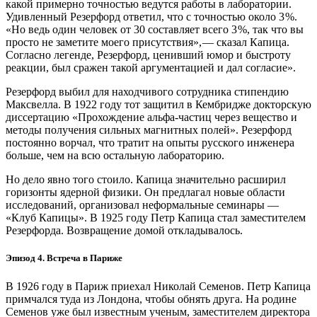
какой примерно точностью ведутся работы в лаборатории.
Удивленный Резерфорд ответил, что с точностью около 3 %.
«Но ведь один человек от 30 составляет всего 3 %, так что вы
просто не заметите моего присутствия», — ​сказал Капица.
Согласно легенде, Резерфорд, ценивший юмор и быстроту
реакции, был сражен такой аргументацией и дал согласие».
Резерфорд выбил для находчивого сотрудника стипендию
Максвелла. В 1922 году тот защитил в Кембридже докторскую
диссертацию «Прохождение альфа-­частиц через вещество и
методы получения сильных магнитных полей». Резерфорд
постоянно ворчал, что тратит на опыты русского инженера
больше, чем на всю остальную лабораторию.
Но дело явно того стоило. Капица значительно расширил
горизонты ядерной физики. Он предлагал новые области
исследований, организовал неформальные семинары — ​
«Клуб Капицы». В 1925 году Петр Капица стал заместителем
Резерфорда. Возвращение домой откладывалось.
Эпизод 4. Встреча в Париже
В 1926 году в Париж приехал Николай Семенов. Петр Капица
примчался туда из Лондона, чтобы обнять друга. На родине
Семенов уже был известным ученым, заместителем директора