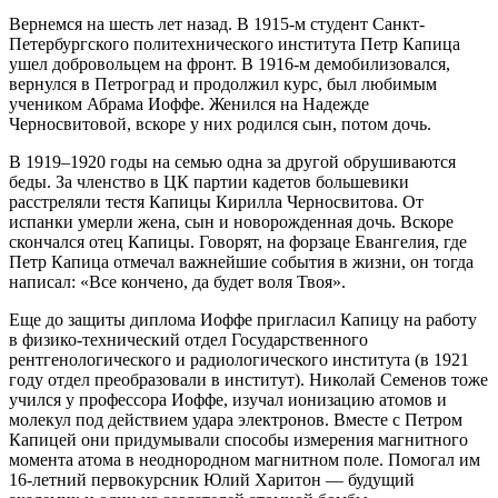
Вернемся на шесть лет назад. В 1915‑м студент Санкт-
Петербургского политехнического института Петр Капица
ушел добровольцем на фронт. В 1916‑м демобилизовался,
вернулся в Петроград и продолжил курс, был любимым
учеником Абрама Иоффе. Женился на Надежде
Черносвитовой, вскоре у них родился сын, потом дочь.
В 1919–1920 годы на семью одна за другой обрушиваются
беды. За членство в ЦК партии кадетов большевики
расстреляли тестя Капицы Кирилла Черносвитова. От
испанки умерли жена, сын и новорожденная дочь. Вскоре
скончался отец Капицы. Говорят, на форзаце Евангелия, где
Петр Капица отмечал важнейшие события в жизни, он тогда
написал: «Все кончено, да будет воля Твоя».
Еще до защиты диплома Иоффе пригласил Капицу на работу
в физико-технический отдел Государственного
рентгенологического и радиологического института (в 1921
году отдел преобразовали в институт). Николай Семенов тоже
учился у профессора Иоффе, изучал ионизацию атомов и
молекул под действием удара электронов. Вместе с Петром
Капицей они придумывали способы измерения магнитного
момента атома в неоднородном магнитном поле. Помогал им
16‑летний первокурсник Юлий Харитон — ​будущий