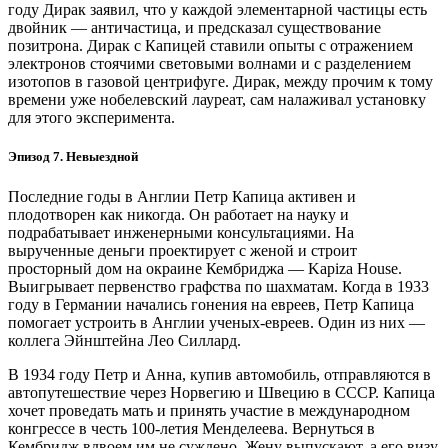
году Дирак заявил, что у каждой элементарной частицы есть
двойник — ​античастица, и предсказал существование
позитрона. Дирак с Капицей ставили опыты с отражением
электронов стоячими световыми волнами и с разделением
изотопов в газовой центрифуге. Дирак, между прочим к тому
времени уже нобелевский лауреат, сам налаживал установку
для этого эксперимента.
Эпизод 7. Невыездной
Последние годы в Англии Петр Капица активен и
плодотворен как никогда. Он работает на науку и
подрабатывает инженерными консультациями. На
вырученные деньги проектирует с женой и строит
просторный дом на окраине Кембриджа — ​Kapiza House.
Выигрывает первенство графства по шахматам. Когда в 1933
году в Германии начались гонения на евреев, Петр Капица
помогает устроить в Англии ученых-евреев. Один из них — ​
коллега Эйнштейна Лео Силлард.
В 1934 году Петр и Анна, купив автомобиль, отправляются в
автопутешествие через Норвегию и Швецию в СССР. Капица
хочет проведать мать и принять участие в международном
конгрессе в честь 100‑летия Менделеева. Вернуться в
Кембридж вдвоем им не суждено. Жену выпускают, а его визу