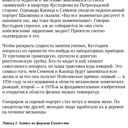
«коммуной» в квартиру Кустодиева на Петроградской
стороне. Однажды Капица и Семенов увидели недописанный
портрет Шаляпина и сказали: «Вы все знаменитых рисуете! А
напишите нас, мы тоже будем знаменитыми!» Говорят,
Кустодиев спросил, уж не собираются ли они стать
нобелевскими лауреатами заодно? Приятели охотно
подтвердили и это.
Чтобы раскрыть сущность занятия ученых, Кустодиев
попросил их принести что‑нибудь из лабораторных приборов.
Те притащили громоздкую, хрупкую и дорогую
рентгеновскую трубку. Кто‑то видит в ней элемент
самогонного аппарата, но наша трактовка куда изящней. Это
символ того, чем Семенов и Капица будут заниматься всю
жизнь и за что они получат Нобелевские премии: первый — ​в
1956 году за исследования в области механизмов химических
реакций, второй — ​в 1978‑м за фундаментальные изобретения
и открытия в области физики низких температур.
Гонораром за парный портрет стал петух и мешок муки. По
свидетельству друзей, молодые люди заработали их в деревне
на починке мельницы.
Эпизод 2. Запись на форзаце Евангелия