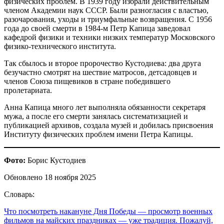
физических проблем. В 1939 году избрали действительным
членом Академии наук СССР. Были разногласия с властью,
разочарования, уходы и триумфальные возвращения. С 1956
года до своей смерти в 1984‑м Петр Капица заведовал
кафедрой физики и техники низких температур Московского
физико-технического института.
Так сбылось и второе пророчество Кустодиева: два друга
безучастно смотрят на шествие матросов, детсадовцев и
членов Союза пищевиков в стране победившего
пролетариата.
Анна Капица много лет выполняла обязанности секретаря
мужа, а после его смерти занялась систематизацией и
публикацией архивов, создала музей и добилась присвоения
Институту физических проблем имени Петра Капицы.
Фото:
Борис Кустодиев
Обновлено 18 ноября 2025
Словарь:
Что посмотреть накануне Дня Победы
— просмотр военных
фильмов на майских праздниках — уже традиция. Пожалуй,