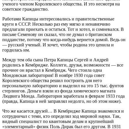
ученого членом Королевского общества. И это несмотря на
советское гражданство.
Работами Капицы интересовались и правительственные
круги в СССР. Несколько раз ему мягко и ненавязчиво
предлагали приехать и остаться. Тот и хотел, и сомневался. В
письме Семенову он сказал, что не думал о британском
подданстве, потому что когда-нибудь вернется домой. Ведь он
— ​русский ученый. И хочет, чтобы родина это ценила и
гордилась им.
Между тем оба сына Петра Капицы Сергей и Андрей
родились в Кембридже. Коллеги, друзья, возможности — ​все
прочнее он врастал в Кембридж. Чего стоила одна
Мондовская лаборатория! В ноябре 1930 года совет
Королевского общества решил построить для него
персональную лабораторию и выделил на это 15 тыс. фунтов
стерлингов. Деньги взяли из фонда химического магната
Людвига Монда. Лаборатория заработала в феврале 1933 года
(правда, Капица в ней заправлял недолго, но об этом ниже).
Что же касается друзей… В Кембридже Капица знакомился и
сотрудничал с теми, кто определял ход мировой науки. Так,
видный специалист по квантовым делам и крупнейший
«элементарный» физик Поль Дирак был его другом. В 1931