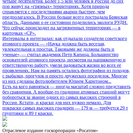
четыре десятилетия. Более 1,5 млн человек в России до сих
пор живут на «грязных» территориях. Хотя природа
справляется с последствиями аварии быстрее, чем
предполагалось. В России больше всего пострадала Брянская
область. Данными о ее состоянии поделились экологи РУДН.
Что сейчас происходит на загрязненных территориях — в
карточках «СР».
Интервалы в интегралах: как отдыхали создатели советского
атомного проекта
— «Наука должна быть веселая,
увлекательная и простая. Таковыми же должны быть и
ученые», — считал академик Петр Капица. Большинство
основателей атомного проекта, несмотря на напряженную и
ответственную работу, умели радоваться жизни во всех ее
проявлениях. Нам на память остались фотографии из походов,
с рыбалки, прогулок и просто дружеских посиделок. Многие
из них сделаны фотолюбителем Юлием Харитоном...
Есть на кого равняться
— иногда масштаб сложно представить
без сравнения. А вообще-то градирни атомных станций могут
побороться за звание одних из самых высоких строений в
России. Кстати, и краски для них нужно немало. Для
покраски самых высоких градирен — 179 м — требуется 29 т
грунтовки и 89 т краски.
Отраслевое издание госкорпорации «Росатом»