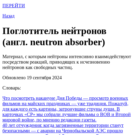
ПЕРЕЙТИ
Назад
Поглотитель нейтронов
(англ. neutron absorber)
Материал, с которым нейтроны интенсивно взаимодействуют
посредством реакций, приводящих к исчезновению
нейтронов как свободных частиц.
Обновлено 19 сентября 2024
Словарь:
Что посмотреть накануне Дня Победы
— просмотр военных
фильмов на майских праздниках — уже традиция. Пожалуй,
для каждого есть картины, затронувшие струны души. В
карточках «СР» мы собрали лучшие фильмы о ВОВ и Второй
мировой войне, по мнению редакции газеты.
40 лет отчуждения: когда загрязненные территории станут
безопасными
— с аварии на Чернобыльской АЭС прошло