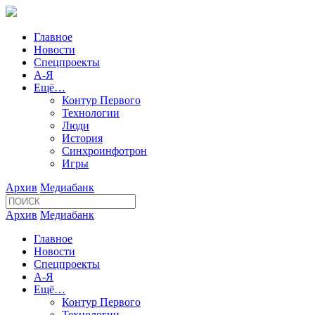
Главное
Новости
Спецпроекты
А-Я
Ещё…
Контур Первого
Технологии
Люди
История
Синхроинфотрон
Игры
Архив
Медиабанк
Архив
Медиабанк
Главное
Новости
Спецпроекты
А-Я
Ещё…
Контур Первого
Технологии