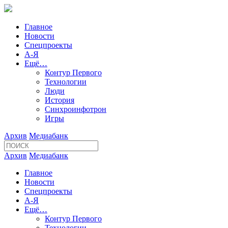
Главное
Новости
Спецпроекты
А-Я
Ещё…
Контур Первого
Технологии
Люди
История
Синхроинфотрон
Игры
Архив
Медиабанк
Архив
Медиабанк
Главное
Новости
Спецпроекты
А-Я
Ещё…
Контур Первого
Технологии