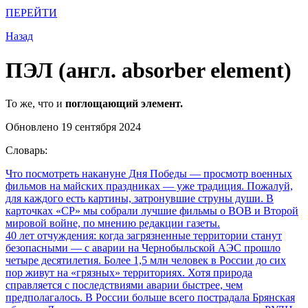
ПЕРЕЙТИ
Назад
ПЭЛ (англ. absorber element)
То же, что и
поглощающий элемент.
Обновлено 19 сентября 2024
Словарь:
Что посмотреть накануне Дня Победы
— просмотр военных
фильмов на майских праздниках — уже традиция. Пожалуй,
для каждого есть картины, затронувшие струны души. В
карточках «СР» мы собрали лучшие фильмы о ВОВ и Второй
мировой войне, по мнению редакции газеты.
40 лет отчуждения: когда загрязненные территории станут
безопасными
— с аварии на Чернобыльской АЭС прошло
четыре десятилетия. Более 1,5 млн человек в России до сих
пор живут на «грязных» территориях. Хотя природа
справляется с последствиями аварии быстрее, чем
предполагалось. В России больше всего пострадала Брянская