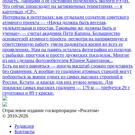
область. Данными о ее состоянии поделились экологи РУДН.
Что сейчас происходит на загрязненных территориях — в
карточках «СР».
Интервалы в интегралах: как отдыхали создатели советского
атомного проекта
— «Наука должна быть веселая,
увлекательная и простая. Таковыми же должны быть и
ученые», — считал академик Петр Капица. Большинство
основателей атомного проекта, несмотря на напряженную и
ответственную работу, умели радоваться жизни во всех ее
проявлениях. Нам на память остались фотографии из походов,
с рыбалки, прогулок и просто дружеских посиделок. Многие
из них сделаны фотолюбителем Юлием Харитоном...
Есть на кого равняться
— иногда масштаб сложно представить
без сравнения. А вообще-то градирни атомных станций могут
побороться за звание одних из самых высоких строений в
России. Кстати, и краски для них нужно немало. Для
покраски самых высоких градирен — 179 м — требуется 29 т
грунтовки и 89 т краски.
Отраслевое издание госкорпорации «Росатом»
© 2010-2026
Редакция
Контакты