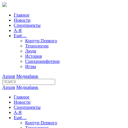
Главное
Новости
Спецпроекты
А-Я
Ещё…
Контур Первого
Технологии
Люди
История
Синхроинфотрон
Игры
Архив
Медиабанк
Архив
Медиабанк
Главное
Новости
Спецпроекты
А-Я
Ещё…
Контур Первого
Технологии