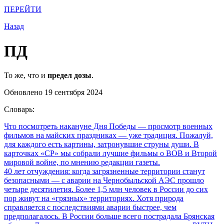
ПЕРЕЙТИ
Назад
ПД
То же, что и
предел дозы
.
Обновлено 19 сентября 2024
Словарь:
Что посмотреть накануне Дня Победы
— просмотр военных
фильмов на майских праздниках — уже традиция. Пожалуй,
для каждого есть картины, затронувшие струны души. В
карточках «СР» мы собрали лучшие фильмы о ВОВ и Второй
мировой войне, по мнению редакции газеты.
40 лет отчуждения: когда загрязненные территории станут
безопасными
— с аварии на Чернобыльской АЭС прошло
четыре десятилетия. Более 1,5 млн человек в России до сих
пор живут на «грязных» территориях. Хотя природа
справляется с последствиями аварии быстрее, чем
предполагалось. В России больше всего пострадала Брянская