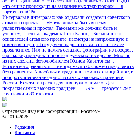
область. Данными о ее состоянии поделились экологи РУДН.
Что сейчас происходит на загрязненных территориях — в
карточках «СР».
Интервалы в интегралах: как отдыхали создатели советского
атомного проекта
— «Наука должна быть веселая,
увлекательная и простая. Таковыми же должны быть и
ученые», — считал академик Петр Капица. Большинство
основателей атомного проекта, несмотря на напряженную и
ответственную работу, умели радоваться жизни во всех ее
проявлениях. Нам на память остались фотографии из походов,
с рыбалки, прогулок и просто дружеских посиделок. Многие
из них сделаны фотолюбителем Юлием Харитоном...
Есть на кого равняться
— иногда масштаб сложно представить
без сравнения. А вообще-то градирни атомных станций могут
побороться за звание одних из самых высоких строений в
России. Кстати, и краски для них нужно немало. Для
покраски самых высоких градирен — 179 м — требуется 29 т
грунтовки и 89 т краски.
Отраслевое издание госкорпорации «Росатом»
© 2010-2026
Редакция
Контакты