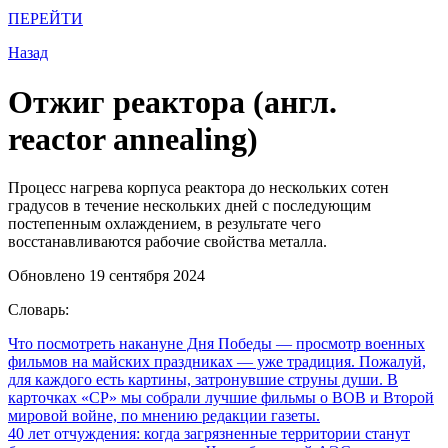
ПЕРЕЙТИ
Назад
Отжиг реактора (англ.
reactor annealing)
Процесс нагрева корпуса реактора до нескольких сотен
градусов в течение нескольких дней с последующим
постепенным охлаждением, в результате чего
восстанавливаются рабочие свойства металла.
Обновлено 19 сентября 2024
Словарь:
Что посмотреть накануне Дня Победы
— просмотр военных
фильмов на майских праздниках — уже традиция. Пожалуй,
для каждого есть картины, затронувшие струны души. В
карточках «СР» мы собрали лучшие фильмы о ВОВ и Второй
мировой войне, по мнению редакции газеты.
40 лет отчуждения: когда загрязненные территории станут