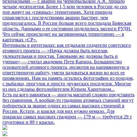
безопасными
— с аварии на Чернобыльской АЭС прошло
четыре десятилетия. Более 1,5 млн человек в России до сих
пор живут на «грязных» территориях. Хотя природа
справляется с последствиями аварии быстрее, чем
предполагалось. В России больше всего пострадала Брянская
область. Данными о ее состоянии поделились экологи РУДН.
Что сейчас происходит на загрязненных территориях — в
карточках «СР».
Интервалы в интегралах: как отдыхали создатели советского
атомного проекта
— «Наука должна быть веселая,
увлекательная и простая. Таковыми же должны быть и
ученые», — считал академик Петр Капица. Большинство
основателей атомного проекта, несмотря на напряженную и
ответственную работу, умели радоваться жизни во всех ее
проявлениях. Нам на память остались фотографии из походов,
с рыбалки, прогулок и просто дружеских посиделок. Многие
из них сделаны фотолюбителем Юлием Харитоном...
Есть на кого равняться
— иногда масштаб сложно представить
без сравнения. А вообще-то градирни атомных станций могут
побороться за звание одних из самых высоких строений в
России. Кстати, и краски для них нужно немало. Для
покраски самых высоких градирен — 179 м — требуется 29 т
грунтовки и 89 т краски.