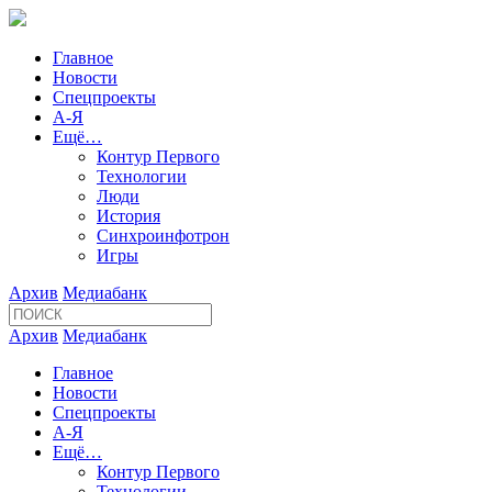
Главное
Новости
Спецпроекты
А-Я
Ещё…
Контур Первого
Технологии
Люди
История
Синхроинфотрон
Игры
Архив
Медиабанк
Архив
Медиабанк
Главное
Новости
Спецпроекты
А-Я
Ещё…
Контур Первого
Технологии