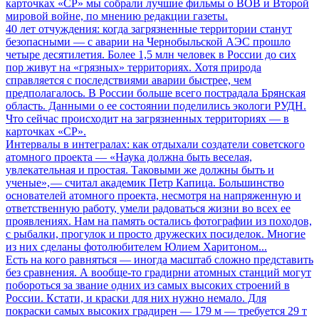
карточках «СР» мы собрали лучшие фильмы о ВОВ и Второй
мировой войне, по мнению редакции газеты.
40 лет отчуждения: когда загрязненные территории станут
безопасными
— с аварии на Чернобыльской АЭС прошло
четыре десятилетия. Более 1,5 млн человек в России до сих
пор живут на «грязных» территориях. Хотя природа
справляется с последствиями аварии быстрее, чем
предполагалось. В России больше всего пострадала Брянская
область. Данными о ее состоянии поделились экологи РУДН.
Что сейчас происходит на загрязненных территориях — в
карточках «СР».
Интервалы в интегралах: как отдыхали создатели советского
атомного проекта
— «Наука должна быть веселая,
увлекательная и простая. Таковыми же должны быть и
ученые», — считал академик Петр Капица. Большинство
основателей атомного проекта, несмотря на напряженную и
ответственную работу, умели радоваться жизни во всех ее
проявлениях. Нам на память остались фотографии из походов,
с рыбалки, прогулок и просто дружеских посиделок. Многие
из них сделаны фотолюбителем Юлием Харитоном...
Есть на кого равняться
— иногда масштаб сложно представить
без сравнения. А вообще-то градирни атомных станций могут
побороться за звание одних из самых высоких строений в
России. Кстати, и краски для них нужно немало. Для
покраски самых высоких градирен — 179 м — требуется 29 т