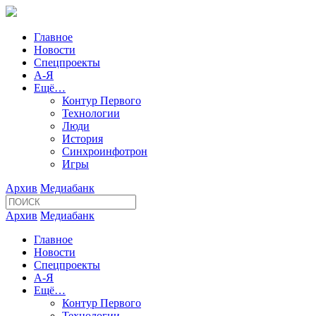
Главное
Новости
Спецпроекты
А-Я
Ещё…
Контур Первого
Технологии
Люди
История
Синхроинфотрон
Игры
Архив
Медиабанк
Архив
Медиабанк
Главное
Новости
Спецпроекты
А-Я
Ещё…
Контур Первого
Технологии