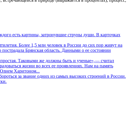
, встречающейся в природе (выражается в процентах); процесс,
дого есть картины, затронувшие струны души. В карточках
летия. Более 1,5 млн человек в России до сих пор живут на
о пострадала Брянская область. Данными о ее состоянии
 простая. Таковыми же должны быть и ученые», — считал
адоваться жизни во всех ее проявлениях. Нам на память
 Юлием Харитоном...
ороться за звание одних из самых высоких строений в России.
ски.