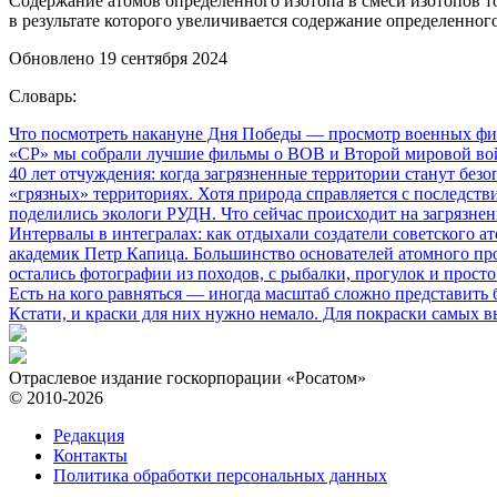
Содержание атомов определенного изотопа в смеси изотопов то
в результате которого увеличивается содержание определенного
Обновлено 19 сентября 2024
Словарь:
Что посмотреть накануне Дня Победы
— просмотр военных фил
«СР» мы собрали лучшие фильмы о ВОВ и Второй мировой вой
40 лет отчуждения: когда загрязненные территории станут без
«грязных» территориях. Хотя природа справляется с последств
поделились экологи РУДН. Что сейчас происходит на загрязне
Интервалы в интегралах: как отдыхали создатели советского а
академик Петр Капица. Большинство основателей атомного прое
остались фотографии из походов, с рыбалки, прогулок и прос
Есть на кого равняться
— иногда масштаб сложно представить б
Кстати, и краски для них нужно немало. Для покраски самых в
Отраслевое издание госкорпорации «Росатом»
© 2010-2026
Редакция
Контакты
Политика обработки персональных данных