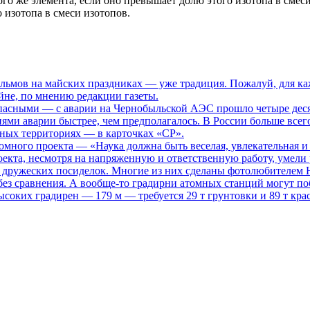
го же элемента, если оно превышает долю этого изотопа в смеси
 изотопа в смеси изотопов.
ьмов на майских праздниках — уже традиция. Пожалуй, для каж
не, по мнению редакции газеты.
опасными
— с аварии на Чернобыльской АЭС прошло четыре десяти
иями аварии быстрее, чем предполагалось. В России больше всег
нных территориях — в карточках «СР».
томного проекта
— «Наука должна быть веселая, увлекательная и
кта, несмотря на напряженную и ответственную работу, умели р
то дружеских посиделок. Многие из них сделаны фотолюбителем
ез сравнения. А вообще-то градирни атомных станций могут поб
ысоких градирен — 179 м — требуется 29 т грунтовки и 89 т кра