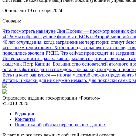
Системы, снабжающие защитные, локализующие и управляющие 
Обновлено 19 сентября 2024
Словарь:
Что посмотреть накануне Дня Победы
— просмотр военных фил
«СР» мы собрали лучшие фильмы о ВОВ и Второй мировой вой
40 лет отчуждения: когда загрязненные территории станут без
«грязных» территориях. Хотя природа справляется с последств
поделились экологи РУДН. Что сейчас происходит на загрязне
Интервалы в интегралах: как отдыхали создатели советского а
академик Петр Капица. Большинство основателей атомного прое
остались фотографии из походов, с рыбалки, прогулок и прос
Есть на кого равняться
— иногда масштаб сложно представить б
Кстати, и краски для них нужно немало. Для покраски самых в
Отраслевое издание госкорпорации «Росатом»
© 2010-2026
Редакция
Контакты
Политика обработки персональных данных
Будьте в курсе всех важных событий атомной отрасли