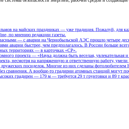
системы безопасности энергией, рабочей средой и создающие 
ьмов на майских праздниках — уже традиция. Пожалуй, для каж
не, по мнению редакции газеты.
опасными
— с аварии на Чернобыльской АЭС прошло четыре десяти
иями аварии быстрее, чем предполагалось. В России больше всег
нных территориях — в карточках «СР».
томного проекта
— «Наука должна быть веселая, увлекательная и
кта, несмотря на напряженную и ответственную работу, умели р
то дружеских посиделок. Многие из них сделаны фотолюбителем
ез сравнения. А вообще-то градирни атомных станций могут поб
ысоких градирен — 179 м — требуется 29 т грунтовки и 89 т кра