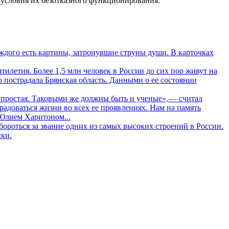
условия их безотказного функционирования.
дого есть картины, затронувшие струны души. В карточках
летия. Более 1,5 млн человек в России до сих пор живут на
о пострадала Брянская область. Данными о ее состоянии
 простая. Таковыми же должны быть и ученые», — считал
адоваться жизни во всех ее проявлениях. Нам на память
 Юлием Харитоном...
ороться за звание одних из самых высоких строений в России.
ски.