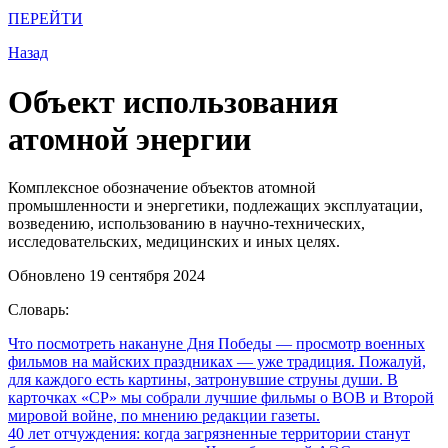
ПЕРЕЙТИ
Назад
Объект использования
атомной энергии
Комплексное обозначение объектов атомной
промышленности и энергетики, подлежащих эксплуатации,
возведению, использованию в научно-технических,
исследовательских, медицинских и иных целях.
Обновлено 19 сентября 2024
Словарь:
Что посмотреть накануне Дня Победы
— просмотр военных
фильмов на майских праздниках — уже традиция. Пожалуй,
для каждого есть картины, затронувшие струны души. В
карточках «СР» мы собрали лучшие фильмы о ВОВ и Второй
мировой войне, по мнению редакции газеты.
40 лет отчуждения: когда загрязненные территории станут