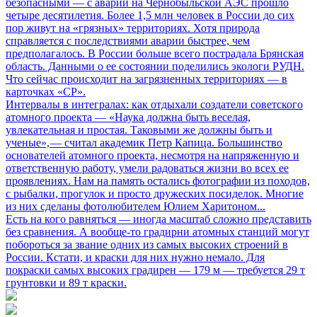
безопасными
— с аварии на Чернобыльской АЭС прошло
четыре десятилетия. Более 1,5 млн человек в России до сих
пор живут на «грязных» территориях. Хотя природа
справляется с последствиями аварии быстрее, чем
предполагалось. В России больше всего пострадала Брянская
область. Данными о ее состоянии поделились экологи РУДН.
Что сейчас происходит на загрязненных территориях — в
карточках «СР».
Интервалы в интегралах: как отдыхали создатели советского
атомного проекта
— «Наука должна быть веселая,
увлекательная и простая. Таковыми же должны быть и
ученые», — считал академик Петр Капица. Большинство
основателей атомного проекта, несмотря на напряженную и
ответственную работу, умели радоваться жизни во всех ее
проявлениях. Нам на память остались фотографии из походов,
с рыбалки, прогулок и просто дружеских посиделок. Многие
из них сделаны фотолюбителем Юлием Харитоном...
Есть на кого равняться
— иногда масштаб сложно представить
без сравнения. А вообще-то градирни атомных станций могут
побороться за звание одних из самых высоких строений в
России. Кстати, и краски для них нужно немало. Для
покраски самых высоких градирен — 179 м — требуется 29 т
грунтовки и 89 т краски.