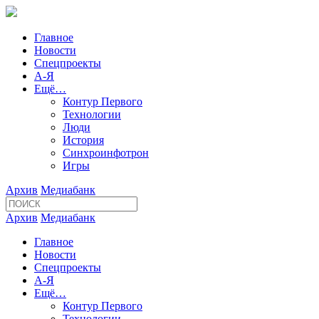
Главное
Новости
Спецпроекты
А-Я
Ещё…
Контур Первого
Технологии
Люди
История
Синхроинфотрон
Игры
Архив
Медиабанк
Архив
Медиабанк
Главное
Новости
Спецпроекты
А-Я
Ещё…
Контур Первого
Технологии