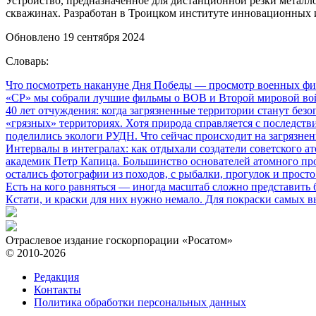
Устройство, предназначенное для дистанционной резки метал
скважинах. Разработан в Троицком институте инновационны
Обновлено 19 сентября 2024
Словарь:
Что посмотреть накануне Дня Победы
— просмотр военных фил
«СР» мы собрали лучшие фильмы о ВОВ и Второй мировой вой
40 лет отчуждения: когда загрязненные территории станут без
«грязных» территориях. Хотя природа справляется с последств
поделились экологи РУДН. Что сейчас происходит на загрязне
Интервалы в интегралах: как отдыхали создатели советского а
академик Петр Капица. Большинство основателей атомного прое
остались фотографии из походов, с рыбалки, прогулок и прос
Есть на кого равняться
— иногда масштаб сложно представить б
Кстати, и краски для них нужно немало. Для покраски самых в
Отраслевое издание госкорпорации «Росатом»
© 2010-2026
Редакция
Контакты
Политика обработки персональных данных