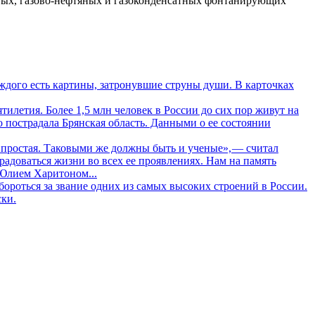
овых, газово-нефтяных и газоконденсатных фонтанирующих
дого есть картины, затронувшие струны души. В карточках
летия. Более 1,5 млн человек в России до сих пор живут на
о пострадала Брянская область. Данными о ее состоянии
 простая. Таковыми же должны быть и ученые», — считал
адоваться жизни во всех ее проявлениях. Нам на память
 Юлием Харитоном...
ороться за звание одних из самых высоких строений в России.
ски.