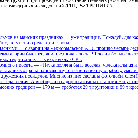
локонструкций при проведении восстановительных работ на газ
х и термоядерных исследований (ГНЦ РФ ТРИНИТИ).
ьмов на майских праздниках — уже традиция. Пожалуй, для каж
не, по мнению редакции газеты.
опасными
— с аварии на Чернобыльской АЭС прошло четыре десяти
иями аварии быстрее, чем предполагалось. В России больше всег
нных территориях — в карточках «СР».
томного проекта
— «Наука должна быть веселая, увлекательная и
кта, несмотря на напряженную и ответственную работу, умели р
то дружеских посиделок. Многие из них сделаны фотолюбителем
ез сравнения. А вообще-то градирни атомных станций могут поб
ысоких градирен — 179 м — требуется 29 т грунтовки и 89 т кра