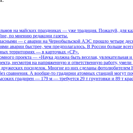
кс
.
ьмов на майских праздниках — уже традиция. Пожалуй, для каж
не, по мнению редакции газеты.
опасными
— с аварии на Чернобыльской АЭС прошло четыре десяти
иями аварии быстрее, чем предполагалось. В России больше всег
нных территориях — в карточках «СР».
томного проекта
— «Наука должна быть веселая, увлекательная и
кта, несмотря на напряженную и ответственную работу, умели р
то дружеских посиделок. Многие из них сделаны фотолюбителем
ез сравнения. А вообще-то градирни атомных станций могут поб
ысоких градирен — 179 м — требуется 29 т грунтовки и 89 т кра