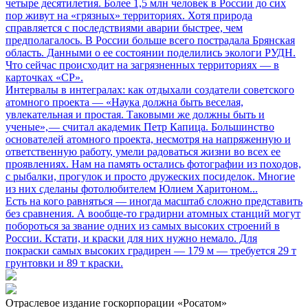
четыре десятилетия. Более 1,5 млн человек в России до сих
пор живут на «грязных» территориях. Хотя природа
справляется с последствиями аварии быстрее, чем
предполагалось. В России больше всего пострадала Брянская
область. Данными о ее состоянии поделились экологи РУДН.
Что сейчас происходит на загрязненных территориях — в
карточках «СР».
Интервалы в интегралах: как отдыхали создатели советского
атомного проекта
— «Наука должна быть веселая,
увлекательная и простая. Таковыми же должны быть и
ученые», — считал академик Петр Капица. Большинство
основателей атомного проекта, несмотря на напряженную и
ответственную работу, умели радоваться жизни во всех ее
проявлениях. Нам на память остались фотографии из походов,
с рыбалки, прогулок и просто дружеских посиделок. Многие
из них сделаны фотолюбителем Юлием Харитоном...
Есть на кого равняться
— иногда масштаб сложно представить
без сравнения. А вообще-то градирни атомных станций могут
побороться за звание одних из самых высоких строений в
России. Кстати, и краски для них нужно немало. Для
покраски самых высоких градирен — 179 м — требуется 29 т
грунтовки и 89 т краски.
Отраслевое издание госкорпорации «Росатом»