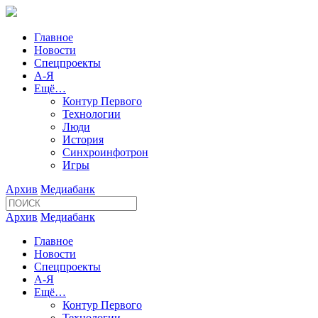
Главное
Новости
Спецпроекты
А-Я
Ещё…
Контур Первого
Технологии
Люди
История
Синхроинфотрон
Игры
Архив
Медиабанк
Архив
Медиабанк
Главное
Новости
Спецпроекты
А-Я
Ещё…
Контур Первого
Технологии