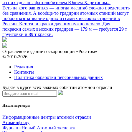
из них сделаны фотолюбителем Юлием Харитоном...
Есть на кого равняться
— иногда масштаб сложно представить
без сравнения. А вообще-то градирни атомных станций могут
побороться за звание одних из самых высоких строений в
России. Кстати, и краски для них нужно немало. Для
покраски самых высоких градирен — 179 м — требуется 29 т
грунтовки и 89 т краски.
Отраслевое издание госкорпорации «Росатом»
© 2010-2026
Редакция
Контакты
Политика обработки персональных данных
Будьте в курсе всех важных событий атомной отрасли
Наши партнеры
Информационные центры атомной отрасли
Атоминфо.ру
Журнал «Новый Атомный эксперт»