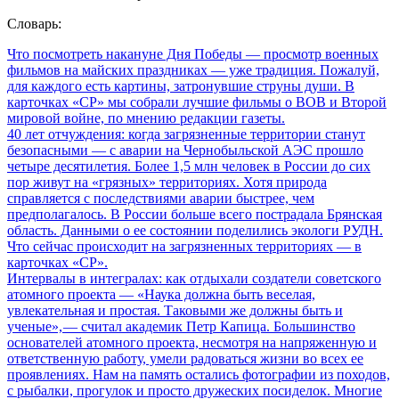
Словарь:
Что посмотреть накануне Дня Победы
— просмотр военных
фильмов на майских праздниках — уже традиция. Пожалуй,
для каждого есть картины, затронувшие струны души. В
карточках «СР» мы собрали лучшие фильмы о ВОВ и Второй
мировой войне, по мнению редакции газеты.
40 лет отчуждения: когда загрязненные территории станут
безопасными
— с аварии на Чернобыльской АЭС прошло
четыре десятилетия. Более 1,5 млн человек в России до сих
пор живут на «грязных» территориях. Хотя природа
справляется с последствиями аварии быстрее, чем
предполагалось. В России больше всего пострадала Брянская
область. Данными о ее состоянии поделились экологи РУДН.
Что сейчас происходит на загрязненных территориях — в
карточках «СР».
Интервалы в интегралах: как отдыхали создатели советского
атомного проекта
— «Наука должна быть веселая,
увлекательная и простая. Таковыми же должны быть и
ученые», — считал академик Петр Капица. Большинство
основателей атомного проекта, несмотря на напряженную и
ответственную работу, умели радоваться жизни во всех ее
проявлениях. Нам на память остались фотографии из походов,
с рыбалки, прогулок и просто дружеских посиделок. Многие