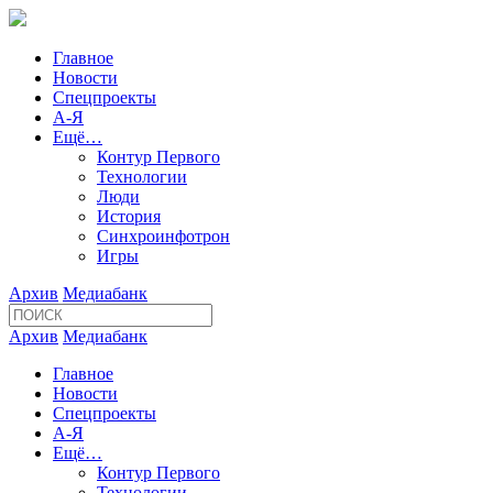
Главное
Новости
Спецпроекты
А-Я
Ещё…
Контур Первого
Технологии
Люди
История
Синхроинфотрон
Игры
Архив
Медиабанк
Архив
Медиабанк
Главное
Новости
Спецпроекты
А-Я
Ещё…
Контур Первого
Технологии