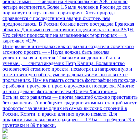
безопасными
— с аварии на Чернобыльской АЭС прошло
четыре десятилетия. Более 1,5 млн человек в России до сих
пор живут на «грязных» территориях. Хотя природа
справляется с последствиями аварии быстрее, чем
предполагалось. В России больше всего пострадала Брянская
область. Данными о ее состоянии поделились экологи РУДН.
Что сейчас происходит на загрязненных территориях — в
карточках «СР».
Интервалы в интегралах: как отдыхали создатели советского
атомного проекта
— «Наука должна быть веселая,
увлекательная и простая. Таковыми же должны быть и
ученые», — считал академик Петр Капица. Большинство
основателей атомного проекта, несмотря на напряженную и
ответственную работу, умели радоваться жизни во всех ее
проявлениях. Нам на память остались фотографии из походов,
с рыбалки, прогулок и просто дружеских посиделок. Многие
из них сделаны фотолюбителем Юлием Харитоном...
Есть на кого равняться
— иногда масштаб сложно представить
без сравнения. А вообще-то градирни атомных станций могут
побороться за звание одних из самых высоких строений в
России. Кстати, и краски для них нужно немало. Для
покраски самых высоких градирен — 179 м — требуется 29 т
грунтовки и 89 т краски.