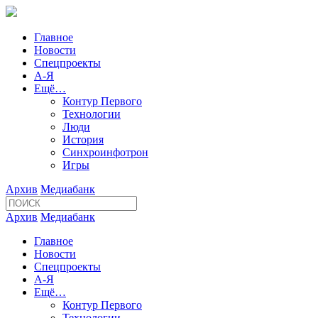
Главное
Новости
Спецпроекты
А-Я
Ещё…
Контур Первого
Технологии
Люди
История
Синхроинфотрон
Игры
Архив
Медиабанк
Архив
Медиабанк
Главное
Новости
Спецпроекты
А-Я
Ещё…
Контур Первого
Технологии