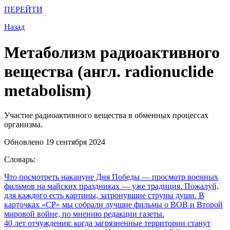
ПЕРЕЙТИ
Назад
Метаболизм радиоактивного
вещества (англ. radionuclide
metabolism)
Участие радиоактивного вещества в обменных процессах
организма.
Обновлено 19 сентября 2024
Словарь:
Что посмотреть накануне Дня Победы
— просмотр военных
фильмов на майских праздниках — уже традиция. Пожалуй,
для каждого есть картины, затронувшие струны души. В
карточках «СР» мы собрали лучшие фильмы о ВОВ и Второй
мировой войне, по мнению редакции газеты.
40 лет отчуждения: когда загрязненные территории станут