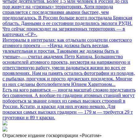
четыре десятилетия. Более 1,5 млн человек в России до сих
пор живут на «грязных» территориях. Хотя природа
справляется с последствиями аварии быстрее, чем
предполагалось. В России больше всего пострадала Брянская
область. Данными о ее состоянии поделились экологи РУДН.
Что сейчас происходит на загрязненных территориях — в
карточках «СР».
Интервалы в интегралах: как отдыхали создатели советского
атомного проекта
— «Наука должна быть веселая,
увлекательная и простая. Таковыми же должны быть и
ученые», — считал академик Петр Капица. Большинство
основателей атомного проекта, несмотря на напряженную и
ответственную работу, умели радоваться жизни во всех ее
проявлениях. Нам на память остались фотографии из походов,
с рыбалки, прогулок и просто дружеских посиделок. Многие
из них сделаны фотолюбителем Юлием Харитоном...
Есть на кого равняться
— иногда масштаб сложно представить
без сравнения. А вообще-то градирни атомных станций могут
побороться за звание одних из самых высоких строений в
России. Кстати, и краски для них нужно немало. Для
покраски самых высоких градирен — 179 м — требуется 29 т
грунтовки и 89 т краски.
Отраслевое издание госкорпорации «Росатом»