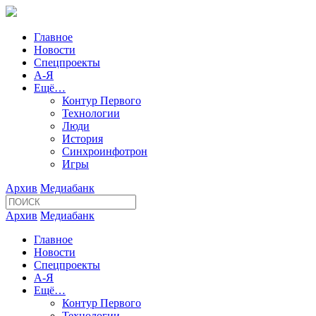
Главное
Новости
Спецпроекты
А-Я
Ещё…
Контур Первого
Технологии
Люди
История
Синхроинфотрон
Игры
Архив
Медиабанк
Архив
Медиабанк
Главное
Новости
Спецпроекты
А-Я
Ещё…
Контур Первого
Технологии