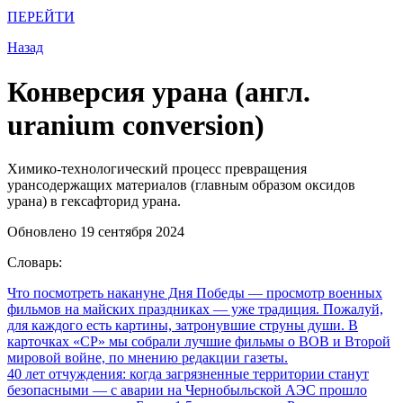
ПЕРЕЙТИ
Назад
Конверсия урана (англ.
uranium conversion)
Химико-технологический процесс превращения
урансодержащих материалов (главным образом оксидов
урана) в гексафторид урана.
Обновлено 19 сентября 2024
Словарь:
Что посмотреть накануне Дня Победы
— просмотр военных
фильмов на майских праздниках — уже традиция. Пожалуй,
для каждого есть картины, затронувшие струны души. В
карточках «СР» мы собрали лучшие фильмы о ВОВ и Второй
мировой войне, по мнению редакции газеты.
40 лет отчуждения: когда загрязненные территории станут
безопасными
— с аварии на Чернобыльской АЭС прошло