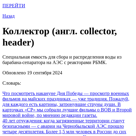
ПЕРЕЙТИ
Назад
Коллектор (англ. collector,
header)
Специальная емкость для сбора и распределения воды из
барабана-сепаратора на АЭС с реакторами РБМК.
Обновлено 19 сентября 2024
Словарь:
Что посмотреть накануне Дня Победы
— просмотр военных
фильмов на майских праздниках — уже традиция. Пожалуй,
для каждого есть картины, затронувшие струны души. В
карточках «СР» мы собрали лучшие фильмы о ВОВ и Второй
мировой войне, по мнению редакции газеты.
40 лет отчуждения: когда загрязненные территории станут
безопасными
— с аварии на Чернобыльской АЭС прошло
четыре десятилетия. Более 1,5 млн человек в России до сих