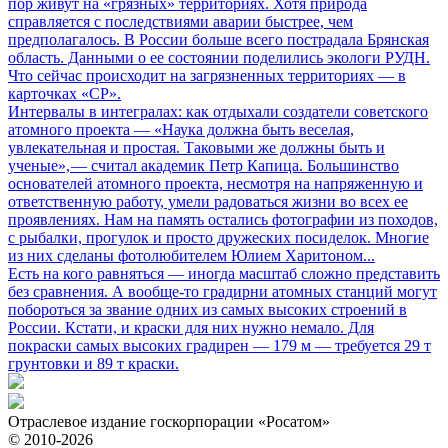
пор живут на «грязных» территориях. Хотя природа
справляется с последствиями аварии быстрее, чем
предполагалось. В России больше всего пострадала Брянская
область. Данными о ее состоянии поделились экологи РУДН.
Что сейчас происходит на загрязненных территориях — в
карточках «СР».
Интервалы в интегралах: как отдыхали создатели советского
атомного проекта
— «Наука должна быть веселая,
увлекательная и простая. Таковыми же должны быть и
ученые», — считал академик Петр Капица. Большинство
основателей атомного проекта, несмотря на напряженную и
ответственную работу, умели радоваться жизни во всех ее
проявлениях. Нам на память остались фотографии из походов,
с рыбалки, прогулок и просто дружеских посиделок. Многие
из них сделаны фотолюбителем Юлием Харитоном...
Есть на кого равняться
— иногда масштаб сложно представить
без сравнения. А вообще-то градирни атомных станций могут
побороться за звание одних из самых высоких строений в
России. Кстати, и краски для них нужно немало. Для
покраски самых высоких градирен — 179 м — требуется 29 т
грунтовки и 89 т краски.
Отраслевое издание госкорпорации «Росатом»
© 2010-2026