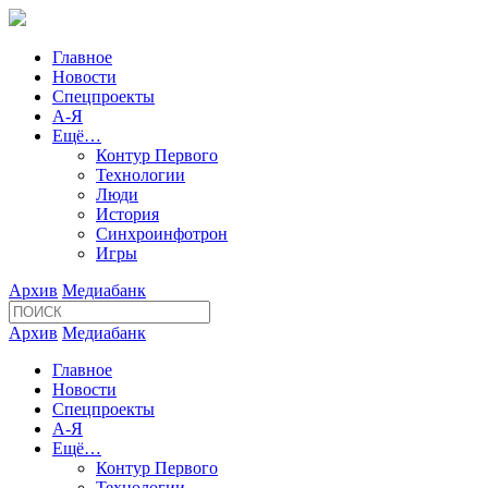
Главное
Новости
Спецпроекты
А-Я
Ещё…
Контур Первого
Технологии
Люди
История
Синхроинфотрон
Игры
Архив
Медиабанк
Архив
Медиабанк
Главное
Новости
Спецпроекты
А-Я
Ещё…
Контур Первого
Технологии