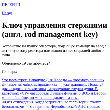
ПЕРЕЙТИ
Назад
Ключ управления стержнями
(англ. rod management key)
Устройство на пульте оператора, подающее команду на ввод в
активную зону реактора или вывод из нее стержней любого
типа.
Обновлено 19 сентября 2024
Словарь:
Что посмотреть накануне Дня Победы
— просмотр военных
фильмов на майских праздниках — уже традиция. Пожалуй,
для каждого есть картины, затронувшие струны души. В
карточках «СР» мы собрали лучшие фильмы о ВОВ и Второй
мировой войне, по мнению редакции газеты.
40 лет отчуждения: когда загрязненные территории станут
безопасными
— с аварии на Чернобыльской АЭС прошло