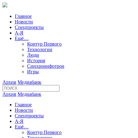
Главное
Новости
Спецпроекты
А-Я
Ещё…
Контур Первого
Технологии
Люди
История
Синхроинфотрон
Игры
Архив
Медиабанк
Архив
Медиабанк
Главное
Новости
Спецпроекты
А-Я
Ещё…
Контур Первого
Технологии