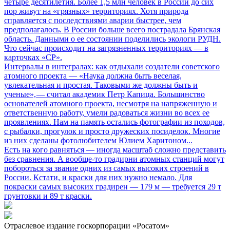
четыре десятилетия. Более 1,5 млн человек в России до сих
пор живут на «грязных» территориях. Хотя природа
справляется с последствиями аварии быстрее, чем
предполагалось. В России больше всего пострадала Брянская
область. Данными о ее состоянии поделились экологи РУДН.
Что сейчас происходит на загрязненных территориях — в
карточках «СР».
Интервалы в интегралах: как отдыхали создатели советского
атомного проекта
— «Наука должна быть веселая,
увлекательная и простая. Таковыми же должны быть и
ученые», — считал академик Петр Капица. Большинство
основателей атомного проекта, несмотря на напряженную и
ответственную работу, умели радоваться жизни во всех ее
проявлениях. Нам на память остались фотографии из походов,
с рыбалки, прогулок и просто дружеских посиделок. Многие
из них сделаны фотолюбителем Юлием Харитоном...
Есть на кого равняться
— иногда масштаб сложно представить
без сравнения. А вообще-то градирни атомных станций могут
побороться за звание одних из самых высоких строений в
России. Кстати, и краски для них нужно немало. Для
покраски самых высоких градирен — 179 м — требуется 29 т
грунтовки и 89 т краски.
Отраслевое издание госкорпорации «Росатом»