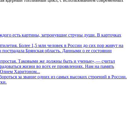
чая ядерный топливный цикл, с использованием современных
дого есть картины, затронувшие струны души. В карточках
летия. Более 1,5 млн человек в России до сих пор живут на
о пострадала Брянская область. Данными о ее состоянии
 простая. Таковыми же должны быть и ученые», — считал
адоваться жизни во всех ее проявлениях. Нам на память
 Юлием Харитоном...
ороться за звание одних из самых высоких строений в России.
ски.