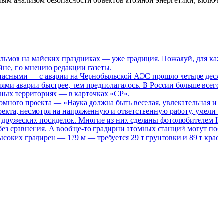
ым анализом безопасности объектов атомной энергетики, вклю
ьмов на майских праздниках — уже традиция. Пожалуй, для каж
не, по мнению редакции газеты.
опасными
— с аварии на Чернобыльской АЭС прошло четыре десяти
иями аварии быстрее, чем предполагалось. В России больше всег
нных территориях — в карточках «СР».
томного проекта
— «Наука должна быть веселая, увлекательная и
кта, несмотря на напряженную и ответственную работу, умели р
то дружеских посиделок. Многие из них сделаны фотолюбителем
ез сравнения. А вообще-то градирни атомных станций могут поб
ысоких градирен — 179 м — требуется 29 т грунтовки и 89 т кра