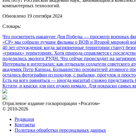
Институт Российской академии наук, занимающийся комплексн
компьютерных технологий.
Обновлено 19 сентября 2024
Словарь:
Что посмотреть накануне Дня Победы
— просмотр военных фил
«СР» мы собрали лучшие фильмы о ВОВ и Второй мировой вой
40 лет отчуждения: когда загрязненные территории станут без
«грязных» территориях. Хотя природа справляется с последств
поделились экологи РУДН. Что сейчас происходит на загрязне
Интервалы в интегралах: как отдыхали создатели советского а
академик Петр Капица. Большинство основателей атомного прое
остались фотографии из походов, с рыбалки, прогулок и прос
Есть на кого равняться
— иногда масштаб сложно представить б
Кстати, и краски для них нужно немало. Для покраски самых в
Отраслевое издание госкорпорации «Росатом»
© 2010-2026
Редакция
Контакты
Политика обработки персональных данных