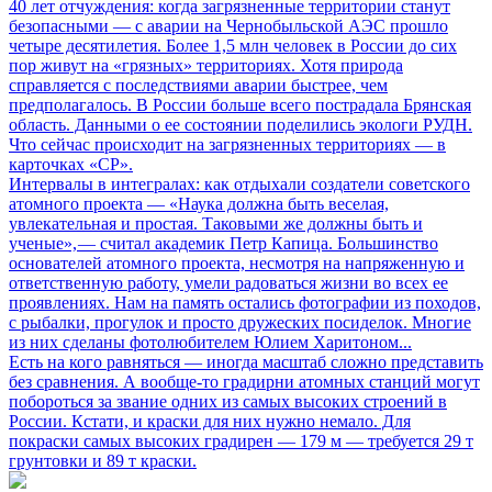
40 лет отчуждения: когда загрязненные территории станут
безопасными
— с аварии на Чернобыльской АЭС прошло
четыре десятилетия. Более 1,5 млн человек в России до сих
пор живут на «грязных» территориях. Хотя природа
справляется с последствиями аварии быстрее, чем
предполагалось. В России больше всего пострадала Брянская
область. Данными о ее состоянии поделились экологи РУДН.
Что сейчас происходит на загрязненных территориях — в
карточках «СР».
Интервалы в интегралах: как отдыхали создатели советского
атомного проекта
— «Наука должна быть веселая,
увлекательная и простая. Таковыми же должны быть и
ученые», — считал академик Петр Капица. Большинство
основателей атомного проекта, несмотря на напряженную и
ответственную работу, умели радоваться жизни во всех ее
проявлениях. Нам на память остались фотографии из походов,
с рыбалки, прогулок и просто дружеских посиделок. Многие
из них сделаны фотолюбителем Юлием Харитоном...
Есть на кого равняться
— иногда масштаб сложно представить
без сравнения. А вообще-то градирни атомных станций могут
побороться за звание одних из самых высоких строений в
России. Кстати, и краски для них нужно немало. Для
покраски самых высоких градирен — 179 м — требуется 29 т
грунтовки и 89 т краски.