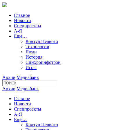
Главное
Новости
Спецпроекты
А-Я
Ещё…
Контур Первого
Технологии
Люди
История
Синхроинфотрон
Игры
Архив
Медиабанк
Архив
Медиабанк
Главное
Новости
Спецпроекты
А-Я
Ещё…
Контур Первого
Технологии