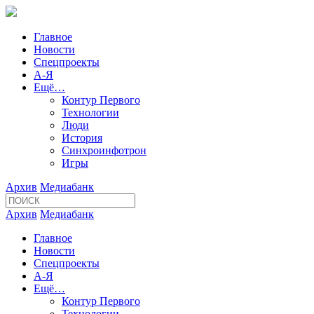
Главное
Новости
Спецпроекты
А-Я
Ещё…
Контур Первого
Технологии
Люди
История
Синхроинфотрон
Игры
Архив
Медиабанк
Архив
Медиабанк
Главное
Новости
Спецпроекты
А-Я
Ещё…
Контур Первого
Технологии