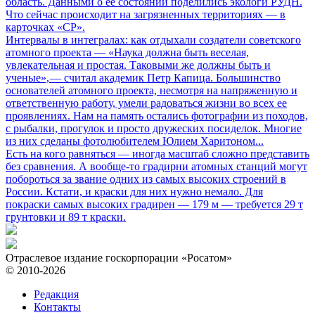
область. Данными о ее состоянии поделились экологи РУДН.
Что сейчас происходит на загрязненных территориях — в
карточках «СР».
Интервалы в интегралах: как отдыхали создатели советского
атомного проекта
— «Наука должна быть веселая,
увлекательная и простая. Таковыми же должны быть и
ученые», — считал академик Петр Капица. Большинство
основателей атомного проекта, несмотря на напряженную и
ответственную работу, умели радоваться жизни во всех ее
проявлениях. Нам на память остались фотографии из походов,
с рыбалки, прогулок и просто дружеских посиделок. Многие
из них сделаны фотолюбителем Юлием Харитоном...
Есть на кого равняться
— иногда масштаб сложно представить
без сравнения. А вообще-то градирни атомных станций могут
побороться за звание одних из самых высоких строений в
России. Кстати, и краски для них нужно немало. Для
покраски самых высоких градирен — 179 м — требуется 29 т
грунтовки и 89 т краски.
Отраслевое издание госкорпорации «Росатом»
© 2010-2026
Редакция
Контакты