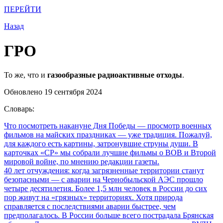
ПЕРЕЙТИ
Назад
ГРО
То же, что и
газообразные радиоактивные отходы
.
Обновлено 19 сентября 2024
Словарь:
Что посмотреть накануне Дня Победы
— просмотр военных
фильмов на майских праздниках — уже традиция. Пожалуй,
для каждого есть картины, затронувшие струны души. В
карточках «СР» мы собрали лучшие фильмы о ВОВ и Второй
мировой войне, по мнению редакции газеты.
40 лет отчуждения: когда загрязненные территории станут
безопасными
— с аварии на Чернобыльской АЭС прошло
четыре десятилетия. Более 1,5 млн человек в России до сих
пор живут на «грязных» территориях. Хотя природа
справляется с последствиями аварии быстрее, чем
предполагалось. В России больше всего пострадала Брянская