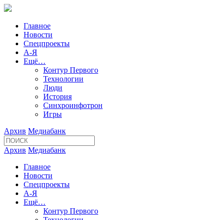
Главное
Новости
Спецпроекты
А-Я
Ещё…
Контур Первого
Технологии
Люди
История
Синхроинфотрон
Игры
Архив
Медиабанк
Архив
Медиабанк
Главное
Новости
Спецпроекты
А-Я
Ещё…
Контур Первого
Технологии