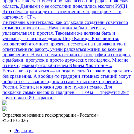
предполагалось. В России больше всего пострадала Брянская
область. Данными о ее состоянии поделились экологи РУДН.
Что сейчас происходит на загрязненных территориях — в
карточках «СР».
Интервалы в интегралах: как отдыхали создатели советского
атомного проекта
— «Наука должна быть веселая,
увлекательная и простая. Таковыми же должны быть и
ученые», — считал академик Петр Капица. Большинство
основателей атомного проекта, несмотря на напряженную и
ответственную работу, умели радоваться жизни во всех ее
проявлениях. Нам на память остались фотографии из походов,
с рыбалки, прогулок и просто дружеских посиделок. Многие
из них сделаны фотолюбителем Юлием Харитоном...
Есть на кого равняться
— иногда масштаб сложно представить
без сравнения. А вообще-то градирни атомных станций могут
побороться за звание одних из самых высоких строений в
России. Кстати, и краски для них нужно немало. Для
покраски самых высоких градирен — 179 м — требуется 29 т
грунтовки и 89 т краски.
Отраслевое издание госкорпорации «Росатом»
© 2010-2026
Редакция