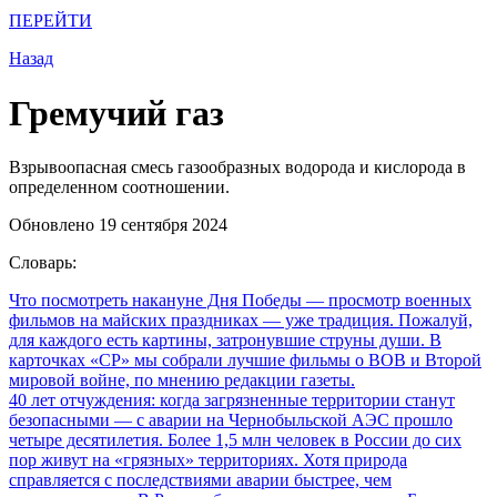
ПЕРЕЙТИ
Назад
Гремучий газ
Взрывоопасная смесь газообразных водорода и кислорода в
определенном соотношении.
Обновлено 19 сентября 2024
Словарь:
Что посмотреть накануне Дня Победы
— просмотр военных
фильмов на майских праздниках — уже традиция. Пожалуй,
для каждого есть картины, затронувшие струны души. В
карточках «СР» мы собрали лучшие фильмы о ВОВ и Второй
мировой войне, по мнению редакции газеты.
40 лет отчуждения: когда загрязненные территории станут
безопасными
— с аварии на Чернобыльской АЭС прошло
четыре десятилетия. Более 1,5 млн человек в России до сих
пор живут на «грязных» территориях. Хотя природа
справляется с последствиями аварии быстрее, чем