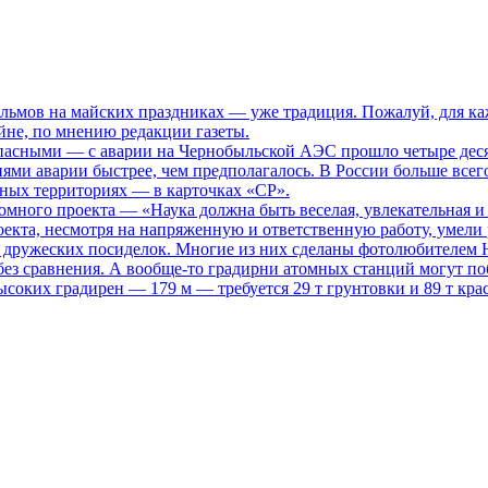
ьмов на майских праздниках — уже традиция. Пожалуй, для каж
не, по мнению редакции газеты.
опасными
— с аварии на Чернобыльской АЭС прошло четыре десяти
иями аварии быстрее, чем предполагалось. В России больше всег
нных территориях — в карточках «СР».
томного проекта
— «Наука должна быть веселая, увлекательная и
кта, несмотря на напряженную и ответственную работу, умели р
то дружеских посиделок. Многие из них сделаны фотолюбителем
ез сравнения. А вообще-то градирни атомных станций могут поб
ысоких градирен — 179 м — требуется 29 т грунтовки и 89 т кра