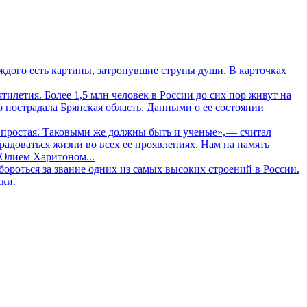
дого есть картины, затронувшие струны души. В карточках
летия. Более 1,5 млн человек в России до сих пор живут на
о пострадала Брянская область. Данными о ее состоянии
 простая. Таковыми же должны быть и ученые», — считал
адоваться жизни во всех ее проявлениях. Нам на память
 Юлием Харитоном...
ороться за звание одних из самых высоких строений в России.
ски.