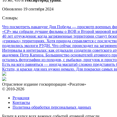
То же, что и
гексафторид урана
.
Обновлено 19 сентября 2024
Словарь:
Что посмотреть накануне Дня Победы
— просмотр военных фил
«СР» мы собрали лучшие фильмы о ВОВ и Второй мировой вой
40 лет отчуждения: когда загрязненные территории станут без
«грязных» территориях. Хотя природа справляется с последств
поделились экологи РУДН. Что сейчас происходит на загрязне
Интервалы в интегралах: как отдыхали создатели советского а
академик Петр Капица. Большинство основателей атомного прое
остались фотографии из походов, с рыбалки, прогулок и прос
Есть на кого равняться
— иногда масштаб сложно представить б
Кстати, и краски для них нужно немало. Для покраски самых в
Отраслевое издание госкорпорации «Росатом»
© 2010-2026
Редакция
Контакты
Политика обработки персональных данных
Будьте в курсе всех важных событий атомной отрасли