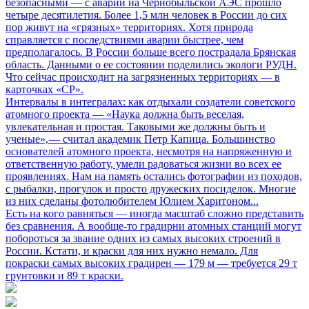
безопасными
— с аварии на Чернобыльской АЭС прошло
четыре десятилетия. Более 1,5 млн человек в России до сих
пор живут на «грязных» территориях. Хотя природа
справляется с последствиями аварии быстрее, чем
предполагалось. В России больше всего пострадала Брянская
область. Данными о ее состоянии поделились экологи РУДН.
Что сейчас происходит на загрязненных территориях — в
карточках «СР».
Интервалы в интегралах: как отдыхали создатели советского
атомного проекта
— «Наука должна быть веселая,
увлекательная и простая. Таковыми же должны быть и
ученые», — считал академик Петр Капица. Большинство
основателей атомного проекта, несмотря на напряженную и
ответственную работу, умели радоваться жизни во всех ее
проявлениях. Нам на память остались фотографии из походов,
с рыбалки, прогулок и просто дружеских посиделок. Многие
из них сделаны фотолюбителем Юлием Харитоном...
Есть на кого равняться
— иногда масштаб сложно представить
без сравнения. А вообще-то градирни атомных станций могут
побороться за звание одних из самых высоких строений в
России. Кстати, и краски для них нужно немало. Для
покраски самых высоких градирен — 179 м — требуется 29 т
грунтовки и 89 т краски.