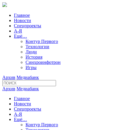
Главное
Новости
Спецпроекты
А-Я
Ещё…
Контур Первого
Технологии
Люди
История
Синхроинфотрон
Игры
Архив
Медиабанк
Архив
Медиабанк
Главное
Новости
Спецпроекты
А-Я
Ещё…
Контур Первого
Технологии