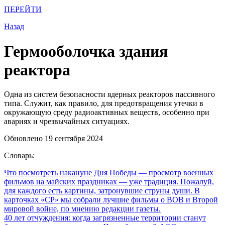
ПЕРЕЙТИ
Назад
Гермооболочка здания
реактора
Одна из систем безопасности ядерных реакторов пассивного
типа. Служит, как правило, для предотвращения утечки в
окружающую среду радиоактивных веществ, особенно при
авариях и чрезвычайных ситуациях.
Обновлено 19 сентября 2024
Словарь:
Что посмотреть накануне Дня Победы
— просмотр военных
фильмов на майских праздниках — уже традиция. Пожалуй,
для каждого есть картины, затронувшие струны души. В
карточках «СР» мы собрали лучшие фильмы о ВОВ и Второй
мировой войне, по мнению редакции газеты.
40 лет отчуждения: когда загрязненные территории станут