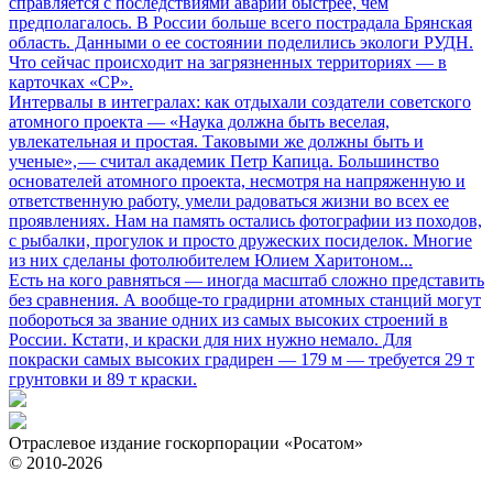
справляется с последствиями аварии быстрее, чем
предполагалось. В России больше всего пострадала Брянская
область. Данными о ее состоянии поделились экологи РУДН.
Что сейчас происходит на загрязненных территориях — в
карточках «СР».
Интервалы в интегралах: как отдыхали создатели советского
атомного проекта
— «Наука должна быть веселая,
увлекательная и простая. Таковыми же должны быть и
ученые», — считал академик Петр Капица. Большинство
основателей атомного проекта, несмотря на напряженную и
ответственную работу, умели радоваться жизни во всех ее
проявлениях. Нам на память остались фотографии из походов,
с рыбалки, прогулок и просто дружеских посиделок. Многие
из них сделаны фотолюбителем Юлием Харитоном...
Есть на кого равняться
— иногда масштаб сложно представить
без сравнения. А вообще-то градирни атомных станций могут
побороться за звание одних из самых высоких строений в
России. Кстати, и краски для них нужно немало. Для
покраски самых высоких градирен — 179 м — требуется 29 т
грунтовки и 89 т краски.
Отраслевое издание госкорпорации «Росатом»
© 2010-2026