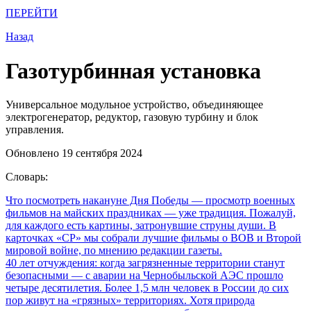
ПЕРЕЙТИ
Назад
Газотурбинная установка
Универсальное модульное устройство, объединяющее
электрогенератор, редуктор, газовую турбину и блок
управления.
Обновлено 19 сентября 2024
Словарь:
Что посмотреть накануне Дня Победы
— просмотр военных
фильмов на майских праздниках — уже традиция. Пожалуй,
для каждого есть картины, затронувшие струны души. В
карточках «СР» мы собрали лучшие фильмы о ВОВ и Второй
мировой войне, по мнению редакции газеты.
40 лет отчуждения: когда загрязненные территории станут
безопасными
— с аварии на Чернобыльской АЭС прошло
четыре десятилетия. Более 1,5 млн человек в России до сих
пор живут на «грязных» территориях. Хотя природа