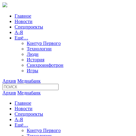
Главное
Новости
Спецпроекты
А-Я
Ещё…
Контур Первого
Технологии
Люди
История
Синхроинфотрон
Игры
Архив
Медиабанк
Архив
Медиабанк
Главное
Новости
Спецпроекты
А-Я
Ещё…
Контур Первого
Технологии