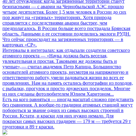
40 лет отчуждения: когда загрязненные территории станут
безопасными
— с аварии на Чернобыльской АЭС прошло
четыре десятилетия. Более 1,5 млн человек в России до сих
пор живут на «грязных» территориях. Хотя природа
справляется с последствиями аварии быстрее, чем
предполагалось. В России больше всего пострадала Брянская
область. Данными о ее состоянии поделились экологи РУДН.
Что сейчас происходит на загрязненных территориях — в
карточках «СР».
Интервалы в интегралах: как отдыхали создатели советского
атомного проекта
— «Наука должна быть веселая,
увлекательная и простая. Таковыми же должны быть и
ученые», — считал академик Петр Капица. Большинство
основателей атомного проекта, несмотря на напряженную и
ответственную работу, умели радоваться жизни во всех ее
проявлениях. Нам на память остались фотографии из походов,
с рыбалки, прогулок и просто дружеских посиделок. Многие
из них сделаны фотолюбителем Юлием Харитоном...
Есть на кого равняться
— иногда масштаб сложно представить
без сравнения. А вообще-то градирни атомных станций могут
побороться за звание одних из самых высоких строений в
России. Кстати, и краски для них нужно немало. Для
покраски самых высоких градирен — 179 м — требуется 29 т
грунтовки и 89 т краски.