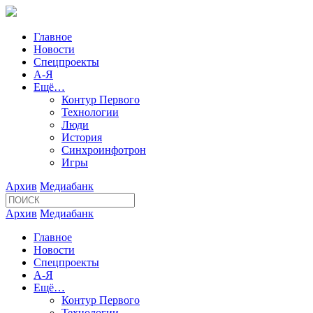
Главное
Новости
Спецпроекты
А-Я
Ещё…
Контур Первого
Технологии
Люди
История
Синхроинфотрон
Игры
Архив
Медиабанк
Архив
Медиабанк
Главное
Новости
Спецпроекты
А-Я
Ещё…
Контур Первого
Технологии