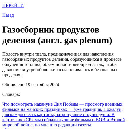
ПЕРЕЙТИ
Назад
Газосборник продуктов
деления (англ. gas plenum)
Полость внутри твэла, предназначенная для накопления
газообразных продуктов деления, образующихся в процессе
облучения топлива; объем полости выбирается так, чтобы
давление внутри оболочки твэла оставалось в безопасных
пределах.
Обновлено 19 сентября 2024
Словарь:
Что посмотреть накануне Дня Победы
— просмотр военных
фильмов на майских праздниках — уже традиция. Пожалуй,
для каждого есть картины, затронувшие струны души. В
карточках «СР» мы собрали лучшие фильмы о ВОВ и Второй
мировой войне, по мнению редакции газеты.