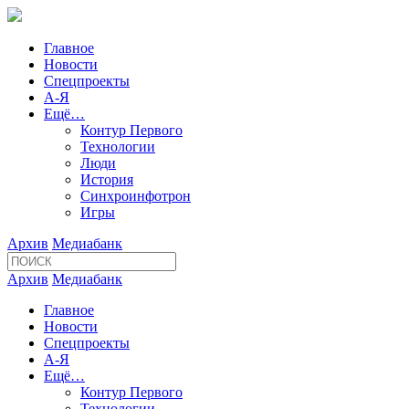
Главное
Новости
Спецпроекты
А-Я
Ещё…
Контур Первого
Технологии
Люди
История
Синхроинфотрон
Игры
Архив
Медиабанк
Архив
Медиабанк
Главное
Новости
Спецпроекты
А-Я
Ещё…
Контур Первого
Технологии