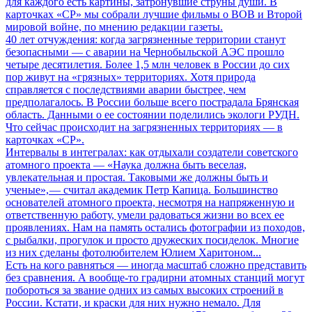
для каждого есть картины, затронувшие струны души. В
карточках «СР» мы собрали лучшие фильмы о ВОВ и Второй
мировой войне, по мнению редакции газеты.
40 лет отчуждения: когда загрязненные территории станут
безопасными
— с аварии на Чернобыльской АЭС прошло
четыре десятилетия. Более 1,5 млн человек в России до сих
пор живут на «грязных» территориях. Хотя природа
справляется с последствиями аварии быстрее, чем
предполагалось. В России больше всего пострадала Брянская
область. Данными о ее состоянии поделились экологи РУДН.
Что сейчас происходит на загрязненных территориях — в
карточках «СР».
Интервалы в интегралах: как отдыхали создатели советского
атомного проекта
— «Наука должна быть веселая,
увлекательная и простая. Таковыми же должны быть и
ученые», — считал академик Петр Капица. Большинство
основателей атомного проекта, несмотря на напряженную и
ответственную работу, умели радоваться жизни во всех ее
проявлениях. Нам на память остались фотографии из походов,
с рыбалки, прогулок и просто дружеских посиделок. Многие
из них сделаны фотолюбителем Юлием Харитоном...
Есть на кого равняться
— иногда масштаб сложно представить
без сравнения. А вообще-то градирни атомных станций могут
побороться за звание одних из самых высоких строений в
России. Кстати, и краски для них нужно немало. Для