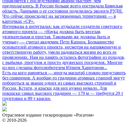
справляется с последствиями аварии быстрее, чем
предполагалось. В России больше всего пострадала Брянская
область. Данными о ее состоянии поделились экологи РУДН.
Что сейчас происходит на загрязненных территориях — в
карточках «СР».
Интервалы в интегралах: как отдыхали создатели советского
атомного проекта
— «Наука должна быть веселая,
увлекательная и простая. Таковыми же должны быть и
ученые», — считал академик Петр Капица. Большинство
основателей атомного проекта, несмотря на напряженную и
ответственную работу, умели радоваться жизни во всех ее
проявлениях. Нам на память остались фотографии из походов,
с рыбалки, прогулок и просто дружеских посиделок. Многие
из них сделаны фотолюбителем Юлием Харитоном...
Есть на кого равняться
— иногда масштаб сложно представить
без сравнения. А вообще-то градирни атомных станций могут
побороться за звание одних из самых высоких строений в
России. Кстати, и краски для них нужно немало. Для
покраски самых высоких градирен — 179 м — требуется 29 т
грунтовки и 89 т краски.
Отраслевое издание госкорпорации «Росатом»
© 2010-2026