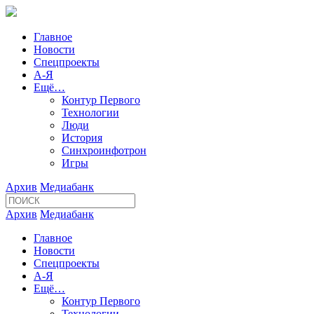
Главное
Новости
Спецпроекты
А-Я
Ещё…
Контур Первого
Технологии
Люди
История
Синхроинфотрон
Игры
Архив
Медиабанк
Архив
Медиабанк
Главное
Новости
Спецпроекты
А-Я
Ещё…
Контур Первого
Технологии