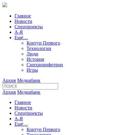
Главное
Новости
Спецпроекты
А-Я
Ещё…
Контур Первого
Технологии
Люди
История
Синхроинфотрон
Игры
Архив
Медиабанк
Архив
Медиабанк
Главное
Новости
Спецпроекты
А-Я
Ещё…
Контур Первого
Технологии