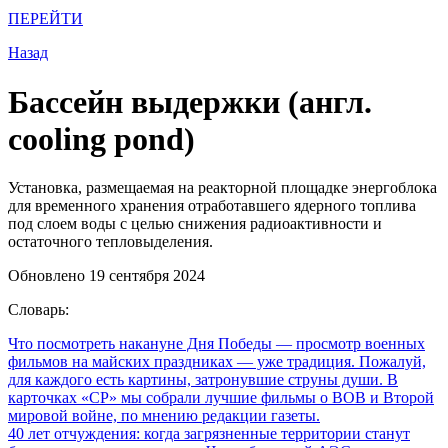
ПЕРЕЙТИ
Назад
Бассейн выдержки (англ.
cooling pond)
Установка, размещаемая на реакторной площадке энергоблока
для временного хранения отработавшего ядерного топлива
под слоем воды с целью снижения радиоактивности и
остаточного тепловыделения.
Обновлено 19 сентября 2024
Словарь:
Что посмотреть накануне Дня Победы
— просмотр военных
фильмов на майских праздниках — уже традиция. Пожалуй,
для каждого есть картины, затронувшие струны души. В
карточках «СР» мы собрали лучшие фильмы о ВОВ и Второй
мировой войне, по мнению редакции газеты.
40 лет отчуждения: когда загрязненные территории станут