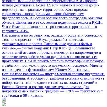
безопасными
— с аварии на Чернобыльской АЭС прошло
четыре десятилетия. Более 1,5 млн человек в России до сих
пор живут на «грязных» территориях. Хотя природа
справляется с последствиями аварии быстрее, чем
предполагалось. В России больше всего пострадала Брянская
область. Данными о ее состоянии поделились экологи РУДН.
Что сейчас происходит на загрязненных территориях — в
карточках «СР».
Интервалы в интегралах: как отдыхали создатели советского
атомного проекта
— «Наука должна быть веселая,
увлекательная и простая. Таковыми же должны быть и
ученые», — считал академик Петр Капица. Большинство
основателей атомного проекта, несмотря на напряженную и
ответственную работу, умели радоваться жизни во всех ее
проявлениях. Нам на память остались фотографии из походов,
с рыбалки, прогулок и просто дружеских посиделок. Многие
из них сделаны фотолюбителем Юлием Харитоном...
Есть на кого равняться
— иногда масштаб сложно представить
без сравнения. А вообще-то градирни атомных станций могут
побороться за звание одних из самых высоких строений в
России. Кстати, и краски для них нужно немало. Для
покраски самых высоких градирен — 179 м — требуется 29 т
грунтовки и 89 т краски.