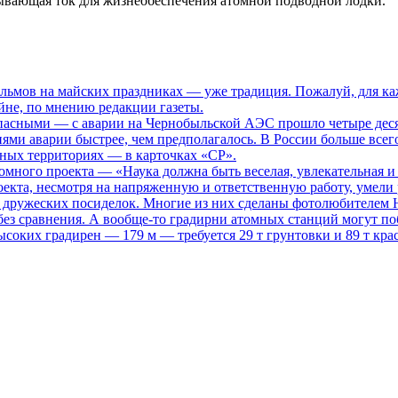
тывающая ток для жизнеобеспечения атомной подводной лодки.
ьмов на майских праздниках — уже традиция. Пожалуй, для каж
не, по мнению редакции газеты.
опасными
— с аварии на Чернобыльской АЭС прошло четыре десяти
иями аварии быстрее, чем предполагалось. В России больше всег
нных территориях — в карточках «СР».
томного проекта
— «Наука должна быть веселая, увлекательная и
кта, несмотря на напряженную и ответственную работу, умели р
то дружеских посиделок. Многие из них сделаны фотолюбителем
ез сравнения. А вообще-то градирни атомных станций могут поб
ысоких градирен — 179 м — требуется 29 т грунтовки и 89 т кра