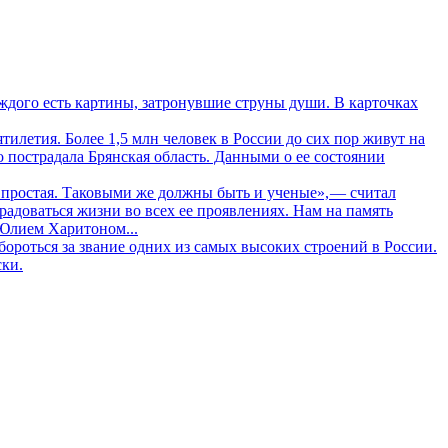
дого есть картины, затронувшие струны души. В карточках
летия. Более 1,5 млн человек в России до сих пор живут на
о пострадала Брянская область. Данными о ее состоянии
 простая. Таковыми же должны быть и ученые», — считал
адоваться жизни во всех ее проявлениях. Нам на память
 Юлием Харитоном...
ороться за звание одних из самых высоких строений в России.
ски.