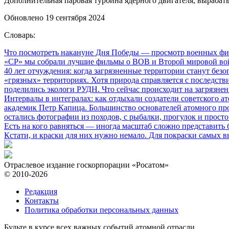
Дополнительная паровая турбина ядерного двигателя, выраба
Обновлено 19 сентября 2024
Словарь:
Что посмотреть накануне Дня Победы
— просмотр военных фил
«СР» мы собрали лучшие фильмы о ВОВ и Второй мировой вой
40 лет отчуждения: когда загрязненные территории станут без
«грязных» территориях. Хотя природа справляется с последств
поделились экологи РУДН. Что сейчас происходит на загрязне
Интервалы в интегралах: как отдыхали создатели советского а
академик Петр Капица. Большинство основателей атомного прое
остались фотографии из походов, с рыбалки, прогулок и прос
Есть на кого равняться
— иногда масштаб сложно представить б
Кстати, и краски для них нужно немало. Для покраски самых в
Отраслевое издание госкорпорации «Росатом»
© 2010-2026
Редакция
Контакты
Политика обработки персональных данных
Будьте в курсе всех важных событий атомной отрасли