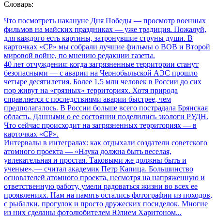
Словарь:
Что посмотреть накануне Дня Победы
— просмотр военных
фильмов на майских праздниках — уже традиция. Пожалуй,
для каждого есть картины, затронувшие струны души. В
карточках «СР» мы собрали лучшие фильмы о ВОВ и Второй
мировой войне, по мнению редакции газеты.
40 лет отчуждения: когда загрязненные территории станут
безопасными
— с аварии на Чернобыльской АЭС прошло
четыре десятилетия. Более 1,5 млн человек в России до сих
пор живут на «грязных» территориях. Хотя природа
справляется с последствиями аварии быстрее, чем
предполагалось. В России больше всего пострадала Брянская
область. Данными о ее состоянии поделились экологи РУДН.
Что сейчас происходит на загрязненных территориях — в
карточках «СР».
Интервалы в интегралах: как отдыхали создатели советского
атомного проекта
— «Наука должна быть веселая,
увлекательная и простая. Таковыми же должны быть и
ученые», — считал академик Петр Капица. Большинство
основателей атомного проекта, несмотря на напряженную и
ответственную работу, умели радоваться жизни во всех ее
проявлениях. Нам на память остались фотографии из походов,
с рыбалки, прогулок и просто дружеских посиделок. Многие
из них сделаны фотолюбителем Юлием Харитоном...