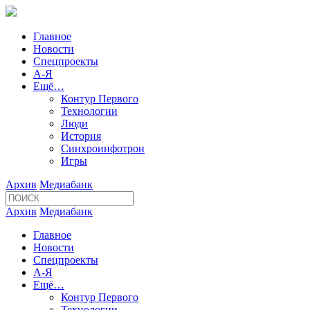
Главное
Новости
Спецпроекты
А-Я
Ещё…
Контур Первого
Технологии
Люди
История
Синхроинфотрон
Игры
Архив
Медиабанк
Архив
Медиабанк
Главное
Новости
Спецпроекты
А-Я
Ещё…
Контур Первого
Технологии