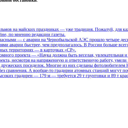
онной обстановки
.
ьмов на майских праздниках — уже традиция. Пожалуй, для каж
не, по мнению редакции газеты.
опасными
— с аварии на Чернобыльской АЭС прошло четыре десяти
иями аварии быстрее, чем предполагалось. В России больше всег
нных территориях — в карточках «СР».
томного проекта
— «Наука должна быть веселая, увлекательная и
кта, несмотря на напряженную и ответственную работу, умели р
то дружеских посиделок. Многие из них сделаны фотолюбителем
ез сравнения. А вообще-то градирни атомных станций могут поб
ысоких градирен — 179 м — требуется 29 т грунтовки и 89 т кра