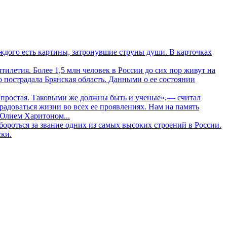
дого есть картины, затронувшие струны души. В карточках
летия. Более 1,5 млн человек в России до сих пор живут на
о пострадала Брянская область. Данными о ее состоянии
 простая. Таковыми же должны быть и ученые», — считал
адоваться жизни во всех ее проявлениях. Нам на память
 Юлием Харитоном...
ороться за звание одних из самых высоких строений в России.
ски.