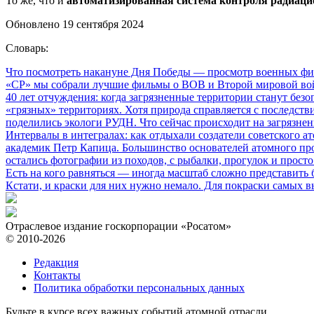
То же, что и
автоматизированная система контроля радиаци
Обновлено 19 сентября 2024
Словарь:
Что посмотреть накануне Дня Победы
— просмотр военных фил
«СР» мы собрали лучшие фильмы о ВОВ и Второй мировой вой
40 лет отчуждения: когда загрязненные территории станут без
«грязных» территориях. Хотя природа справляется с последств
поделились экологи РУДН. Что сейчас происходит на загрязне
Интервалы в интегралах: как отдыхали создатели советского а
академик Петр Капица. Большинство основателей атомного прое
остались фотографии из походов, с рыбалки, прогулок и прос
Есть на кого равняться
— иногда масштаб сложно представить б
Кстати, и краски для них нужно немало. Для покраски самых в
Отраслевое издание госкорпорации «Росатом»
© 2010-2026
Редакция
Контакты
Политика обработки персональных данных
Будьте в курсе всех важных событий атомной отрасли